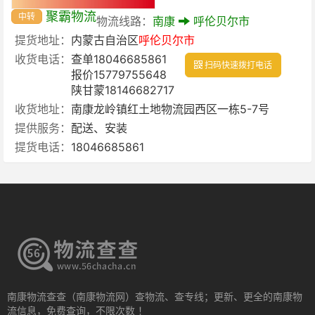
聚霸物流
中转
物流线路：
南康
呼伦贝尔市
提货地址：
内蒙古自治区
呼伦贝尔市
收货电话：
查单18046685861
扫码快速拨打电话
报价15779755648
陕甘蒙18146682717
收货地址：
南康龙岭镇红土地物流园西区一栋5-7号
提供服务：
配送、安装
提货电话：
18046685861
南康物流查查（南康物流网）查物流、查专线；更新、更全的南康物
流信息，免费查询，不限次数 ！