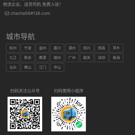
物流企业、送货司机 免费入驻！
chacha56#126.com
城市导航
杭州
宁波
温州
嘉兴
湖州
绍兴
南昌
萍乡
九江
新余
鹰潭
赣州
广州
韶关
深圳
珠海
汕头
佛山
江门
中山
扫码关注公众号
扫码使用小程序