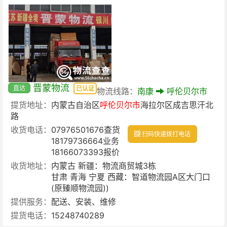
晋蒙物流
直达
已认证
物流线路：
南康
呼伦贝尔市
提货地址：
内蒙古自治区
呼伦贝尔市
海拉尔区成吉思汗北
路
收货电话：
07976501676查货
扫码快速拨打电话
18179736664业务
18166073393报价
收货地址：
内蒙古 新疆：物流商贸城3栋
甘肃 青海 宁夏 西藏：智道物流园A区大门口
(原臻顺物流园))
提供服务：
配送、安装、维修
提货电话：
15248740289