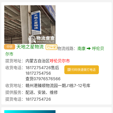
天地之星物流
中转
已认证
物流线路：
南康
呼伦贝
尔市
提货地址：
内蒙古自治区
呼伦贝尔市
收货电话：
18172754726售后
扫码快速拨打电话
18172754756
查货07976576566
收货地址：
赣州港臻顺物流园一期J1栋7-12号库
提供服务：
配送、安装、维修
提货电话：
18172754726