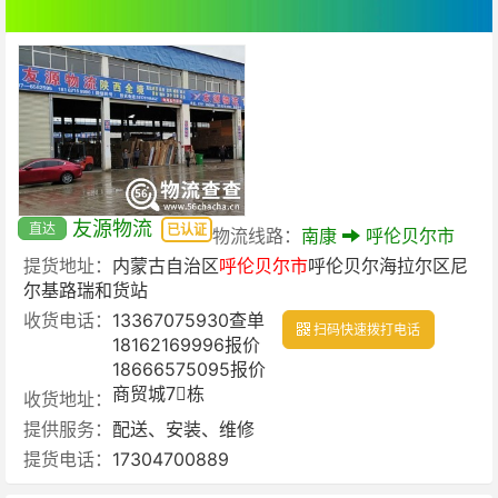
友源物流
直达
已认证
物流线路：
南康
呼伦贝尔市
提货地址：
内蒙古自治区
呼伦贝尔市
呼伦贝尔海拉尔区尼
尔基路瑞和货站
收货电话：
13367075930查单
扫码快速拨打电话
18162169996报价
18666575095报价
商贸城7⃣️栋
收货地址：
提供服务：
配送、安装、维修
提货电话：
17304700889