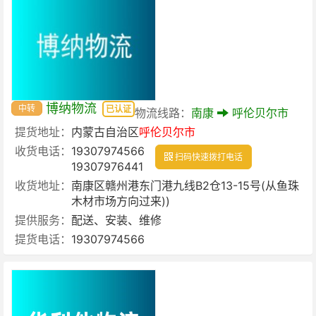
博纳物流
中转
已认证
物流线路：
南康
呼伦贝尔市
提货地址：
内蒙古自治区
呼伦贝尔市
收货电话：
19307974566
扫码快速拨打电话
19307976441
收货地址：
南康区赣州港东门港九线B2仓13-15号(从鱼珠
木材市场方向过来))
提供服务：
配送、安装、维修
提货电话：
19307974566