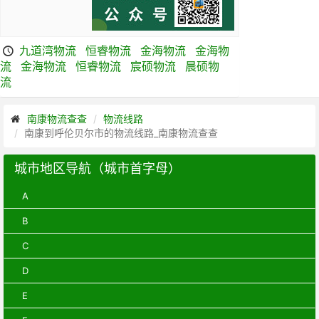
九道湾物流
恒睿物流
金海物流
金海物
流
金海物流
恒睿物流
宸硕物流
晨硕物
流
南康物流查查
物流线路
南康到呼伦贝尔市的物流线路_南康物流查查
城市地区导航（城市首字母）
A
B
C
D
E