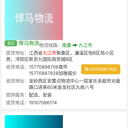
悍马物流
直达
物流线路：
南康
九江市
提货地址：
江西省
九江市
柴桑区，濂溪区怡B区苑小区
旁，浔阳区新京九国际商贸城B区
收货电话：
15770898706查件
扫码快速拨打电话
15770887928加微报价
收货地址：
龙岭西区安置点物流中心一层家乐多超市对面
路口进来60米金龙社区九栋八号
提供服务：
配送、安装
提货电话：
19107086174