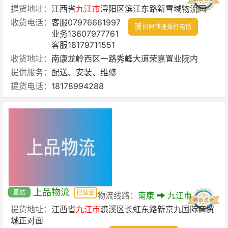
提货地址：
江西省
九江市
浔阳区滨江东路新雪域物流园
收货电话：
客服07976661997
扫码快速拨打电话
业务13607977761
客服18179711551
收货地址：
南康龙岭西区一路秀峰大道荣嘉置业院内
提供服务：
配送、安装、维修
提货电话：
18178994288
上品物流
直达
已认证
物流线路：
南康
九江市
提货地址：
江西省
九江市
濂溪区长虹东路新京九国际商贸
城正对面