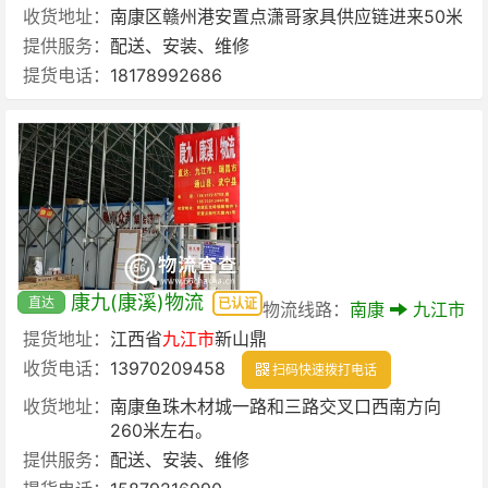
收货地址：
南康区赣州港安置点潇哥家具供应链进来50米
提供服务：
配送、安装、维修
提货电话：
18178992686
康九(康溪)物流
直达
已认证
物流线路：
南康
九江市
提货地址：
江西省
九江市
新山鼎
收货电话：
13970209458
扫码快速拨打电话
收货地址：
南康鱼珠木材城一路和三路交叉口西南方向
260米左右。
提供服务：
配送、安装、维修