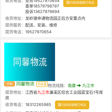
收货电话：
业务19527970654
扫码快速拨打电话
查单18579798797
投诉13627979694
收货地址：
龙岭镇申通物流园正后方安置点内
提供服务：
配送、安装、维修
提货电话：
19527970654
同馨物流
中转
已认证
物流线路：
南康
九江市
提货地址：
江西省
九江市
濂溪区综合工业园蓝宝石1号库
房
收货电话：
18312265985
扫码快速拨打电话