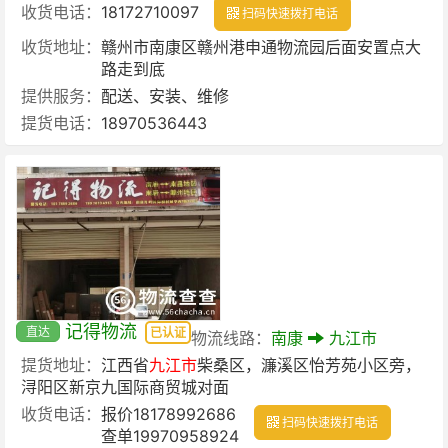
收货电话：
18172710097
扫码快速拨打电话
收货地址：
赣州市南康区赣州港申通物流园后面安置点大
路走到底
提供服务：
配送、安装、维修
提货电话：
18970536443
记得物流
直达
已认证
物流线路：
南康
九江市
提货地址：
江西省
九江市
柴桑区，濂溪区怡芳苑小区旁，
浔阳区新京九国际商贸城对面
收货电话：
报价18178992686
扫码快速拨打电话
查单19970958924