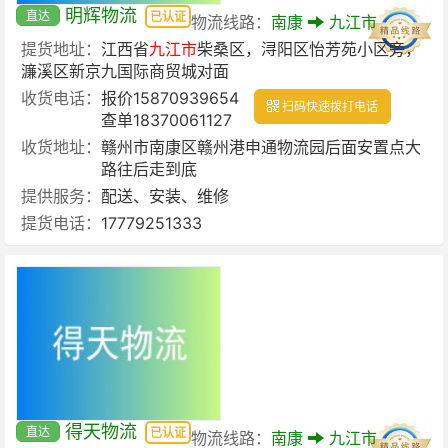
明辉物流
直达
已认证
物流线路：
南康
九江市
提货地址：
江西省
九江市
柴桑区，浔阳区怡芳苑小区旁，
濂溪区新京九国际商贸城对面
收货电话：
报价15870939654
扫码快速拨打电话
查单18370061127
收货地址：
赣州市南康区赣州港申通物流园后面安置点大
路往后走到底
提供服务：
配送、安装、维修
提货电话：
17779251333
得天物流
直达
已认证
物流线路：
南康
九江市