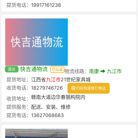
提货电话：
19917161238
快吉通物流
直达
已认证
物流线路：
南康
九江市
提货地址：
江西省
九江市
21世纪家具城
收货电话：
18279746726
扫码快速拨打电话
赣南大道边华春钢构院内
收货地址：
提供服务：
配送、安装、维修
提货电话：
13627068683