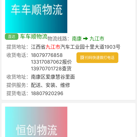
车车顺物流
直达
物流线路：
南康
九江市
提货地址：
江西省
九江市
汽车工业园十里大道1903号
收货电话：
18079776858
扫码快速拨打电话
13317087062报价
13970701728查货
收货地址：
南康区爱康慧谷里面
提供服务：
配送、安装、维修
提货电话：
18807920296