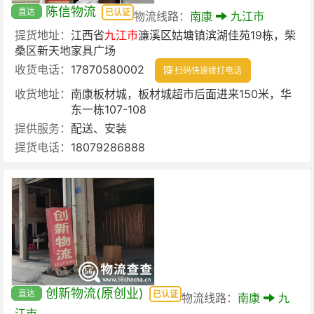
陈信物流
直达
已认证
物流线路：
南康
九江市
提货地址：
江西省
九江市
濂溪区姑塘镇滨湖佳苑19栋，柴
桑区新天地家具广场
收货电话：
17870580002
扫码快速拨打电话
收货地址：
南康板材城，板材城超市后面进来150米，华
东一栋107-108
提供服务：
配送、安装
提货电话：
18079286888
创新物流(原创业)
直达
已认证
物流线路：
南康
九
江市