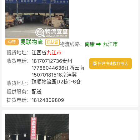
易联物流
中转
已认证
物流线路：
南康
九江市
提货地址：
江西省
九江市
收货电话：
18170712736贵州
扫码快速拨打电话
17768044636江西云南
15070181516京津冀
臻顺物流园D2栋1-6仓
收货地址：
提供服务：
配送
提货电话：
18124809809