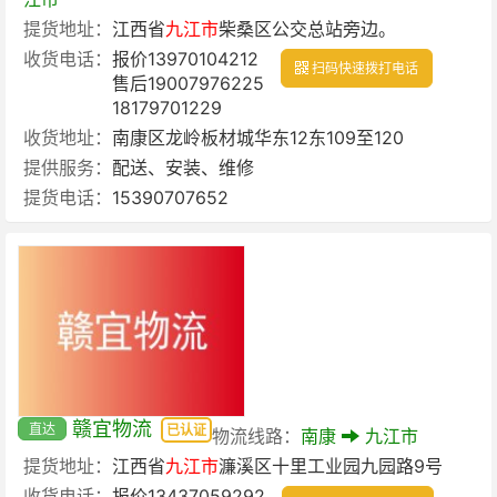
提货地址：
江西省
九江市
柴桑区公交总站旁边。
收货电话：
报价13970104212
扫码快速拨打电话
售后19007976225
18179701229
收货地址：
南康区龙岭板材城华东12东109至120
提供服务：
配送、安装、维修
提货电话：
15390707652
赣宜物流
直达
已认证
物流线路：
南康
九江市
提货地址：
江西省
九江市
濂溪区十里工业园九园路9号
收货电话：
报价13437059292