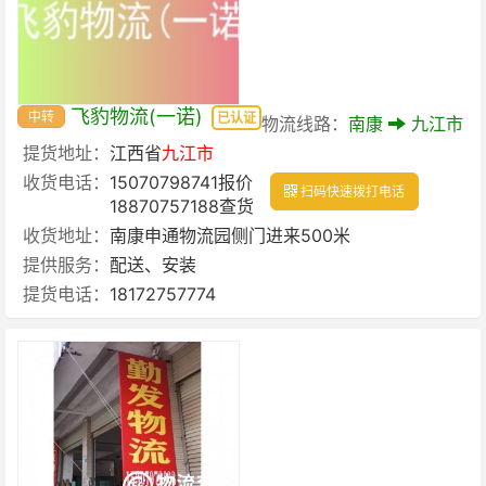
飞豹物流(一诺)
中转
已认证
物流线路：
南康
九江市
提货地址：
江西省
九江市
收货电话：
15070798741报价
扫码快速拨打电话
18870757188查货
收货地址：
南康申通物流园侧门进来500米
提供服务：
配送、安装
提货电话：
18172757774