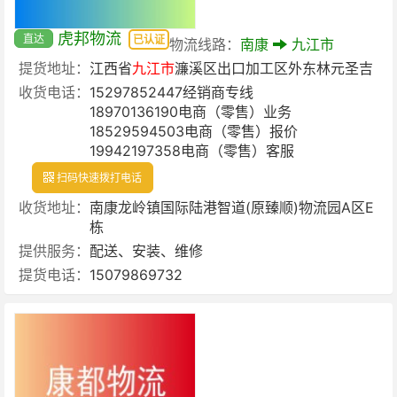
虎邦物流
直达
已认证
物流线路：
南康
九江市
提货地址：
江西省
九江市
濂溪区出口加工区外东林元圣吉
收货电话：
15297852447经销商专线
18970136190电商（零售）业务
18529594503电商（零售）报价
19942197358电商（零售）客服
扫码快速拨打电话
收货地址：
南康龙岭镇国际陆港智道(原臻顺)物流园A区E
栋
提供服务：
配送、安装、维修
提货电话：
15079869732