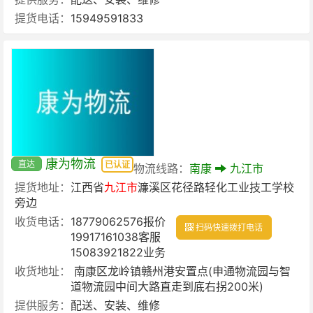
提货电话：
15949591833
康为物流
直达
已认证
物流线路：
南康
九江市
提货地址：
江西省
九江市
濂溪区花径路轻化工业技工学校
旁边
收货电话：
18779062576报价
扫码快速拨打电话
19917161038客服
15083921822业务
收货地址：
南康区龙岭镇赣州港安置点(申通物流园与智
道物流园中间大路直走到底右拐200米)
提供服务：
配送、安装、维修