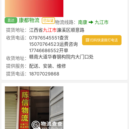
康都物流
直达
已认证
物流线路：
南康
九江市
提货地址：
江西省
九江市
濂溪区顺意路
收货电话：
07976545551查货
扫码快速拨打电话
15070764523运费咨询
17746686552开单
赣南大道华春钢构院内大门口处
收货地址：
提供服务：
配送、安装、维修
提货电话：
18707029868