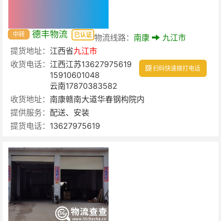
德丰物流
中转
已认证
物流线路：
南康
九江市
提货地址：
江西省
九江市
收货电话：
江西江苏13627975619
扫码快速拨打电话
15910601048
云南17870383582
收货地址：
南康赣南大道华春钢构院内
提供服务：
配送、安装
提货电话：
13627975619