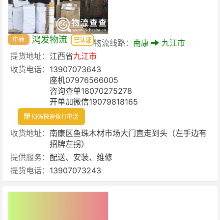
鸿发物流
中转
已认证
物流线路：
南康
九江市
提货地址：
江西省
九江市
收货电话：
13907073643
座机07976566005
咨询查单18070275278
开单加微信19079818165
扫码快速拨打电话
收货地址：
南康区鱼珠木材市场大门直走到头（左手边有
招牌左拐）
提供服务：
配送、安装、维修
提货电话：
13907073243