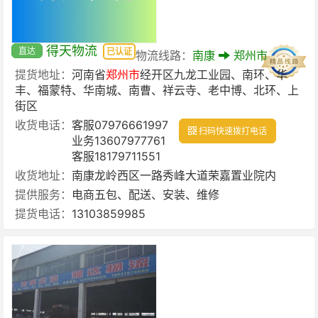
得天物流
直达
已认证
物流线路：
南康
郑州市
提货地址：
河南省
郑州市
经开区九龙工业园、南环、华
丰、福蒙特、华南城、南曹、祥云寺、老中博、北环、上
街区
收货电话：
客服07976661997
扫码快速拨打电话
业务13607977761
客服18179711551
收货地址：
南康龙岭西区一路秀峰大道荣嘉置业院内
提供服务：
电商五包、配送、安装、维修
提货电话：
13103859985