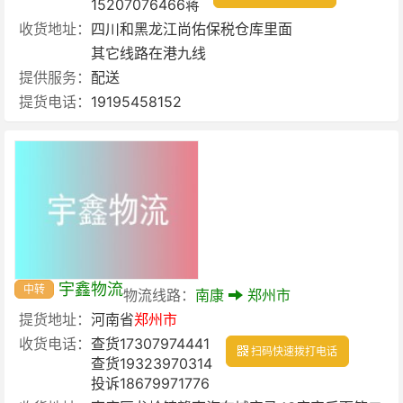
15207076466蒋
收货地址：
四川和黑龙江尚佑保税仓库里面
其它线路在港九线
提供服务：
配送
提货电话：
19195458152
宇鑫物流
中转
物流线路：
南康
郑州市
提货地址：
河南省
郑州市
收货电话：
查货17307974441
扫码快速拨打电话
查货19323970314
投诉18679971776