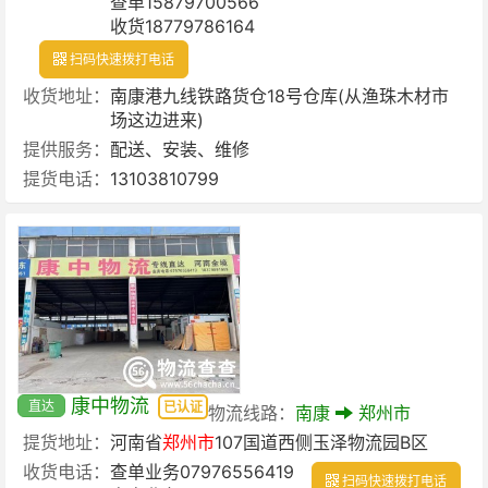
查单15879700566
收货18779786164
扫码快速拨打电话
收货地址：
南康港九线铁路货仓18号仓库(从渔珠木材市
场这边进来)
提供服务：
配送、安装、维修
提货电话：
13103810799
康中物流
直达
已认证
物流线路：
南康
郑州市
提货地址：
河南省
郑州市
107国道西侧玉泽物流园B区
收货电话：
查单业务07976556419
扫码快速拨打电话