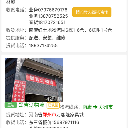
材城
收货电话：
业务07976679176
扫码快速拨打电话
业务13870752525
查货18170721651
收货地址：
南康红土地物流园6栋1-6仓，6栋附1号仓
提供服务：
配送、安装、维修
提货电话：
18937174255
黑吉辽物流
直达
已认证
物流线路：
南康
郑州市
提货地址：
河南省
郑州市
万客隆家具城
收货电话：
东三省报价15697971116