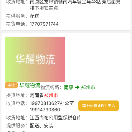
收货地址：
南康区龙岭镇赣南汽车城宝马4S店旁后面第二
排下坝安置点
提供服务：
配送
提货电话：
17707971744
华耀物流
中转
物流线路：
南康
郑州市
提货地址：
河南省
郑州市
收货电话：
19970813627办公室
扫码快速拨打电话
19914730860
收货地址：
江西尚祐公用型保税仓库
提供服务：
配送、安装