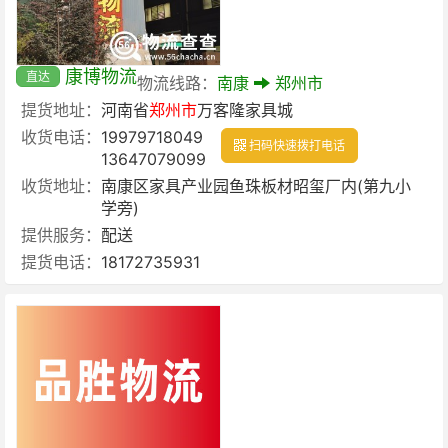
康博物流
直达
物流线路：
南康
郑州市
提货地址：
河南省
郑州市
万客隆家具城
收货电话：
19979718049
扫码快速拨打电话
13647079099
收货地址：
南康区家具产业园鱼珠板材昭玺厂内(第九小
学旁)
提供服务：
配送
提货电话：
18172735931