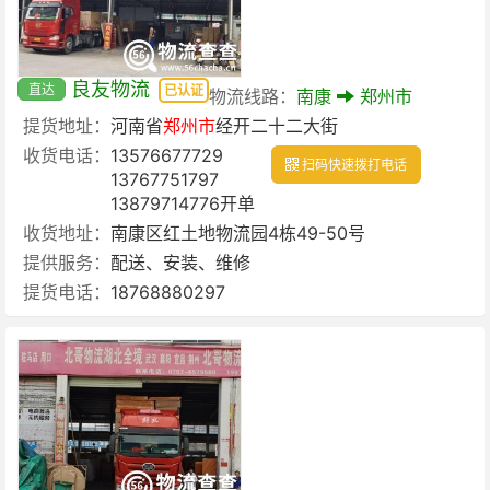
良友物流
直达
已认证
物流线路：
南康
郑州市
提货地址：
河南省
郑州市
经开二十二大街
收货电话：
13576677729
扫码快速拨打电话
13767751797
13879714776开单
收货地址：
南康区红土地物流园4栋49-50号
提供服务：
配送、安装、维修
提货电话：
18768880297