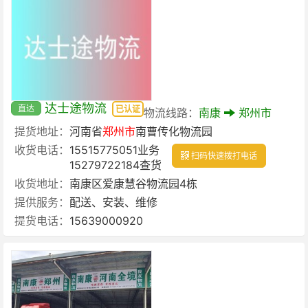
达士途物流
直达
已认证
物流线路：
南康
郑州市
提货地址：
河南省
郑州市
南曹传化物流园
收货电话：
15515775051业务
扫码快速拨打电话
15279722184查货
收货地址：
南康区爱康慧谷物流园4栋
提供服务：
配送、安装、维修
提货电话：
15639000920