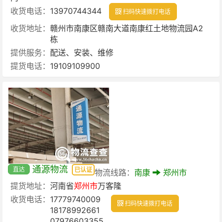
收货电话：
13970744344
扫码快速拨打电话
收货地址：
赣州市南康区赣南大道南康红土地物流园A2
栋
提供服务：
配送、安装、维修
提货电话：
19109109900
通源物流
直达
已认证
物流线路：
南康
郑州市
提货地址：
河南省
郑州市
万客隆
收货电话：
17779740009
扫码快速拨打电话
18178992661
07976603355