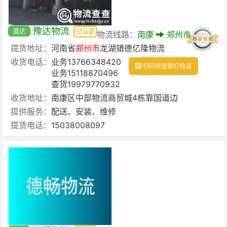
豫达物流
直达
已认证
物流线路：
南康
郑州市
提货地址：
河南省
郑州市
龙湖镇德亿隆物流
收货电话：
业务13766348420
扫码快速拨打电话
业务15118870496
查货19979770932
收货地址：
南康区中部物流商贸城4栋靠国道边
提供服务：
配送、安装、维修
提货电话：
15038008097