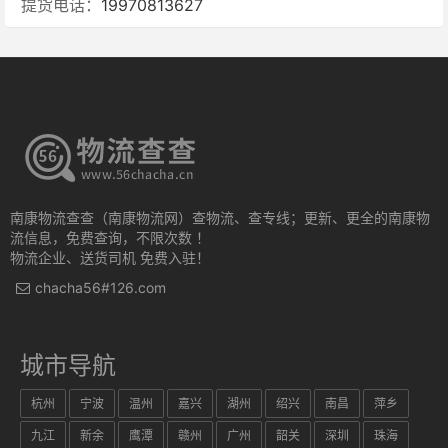
提货电话：
19970813627
南康物流查查（南康物流网）查物流、查专线；更新、更全的南康物
流信息，免费查询，不限次数 ！
物流企业、送货司机 免费入驻！
chacha56#126.com
城市导航
杭州
宁波
温州
嘉兴
湖州
绍兴
南昌
萍乡
九江
新余
鹰潭
赣州
广州
韶关
深圳
珠海