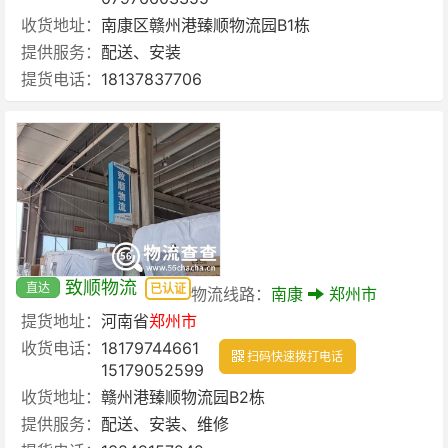
收货地址：
南康区赣州港臻顺物流园B1栋
提供服务：
配送、安装
提货电话：
18137837706
致顺物流
直达
已认证
物流线路：
南康
郑州市
提货地址：
河南省
郑州市
收货电话：
18179744661
扫码快速拨打电话
15179052599
收货地址：
赣州港臻顺物流园B2栋
提供服务：
配送、安装、维修