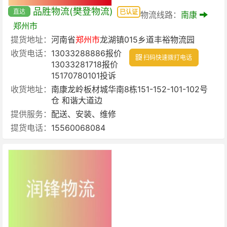
品胜物流(樊登物流)
直达
已认证
物流线路：
南康
郑州市
提货地址：
河南省
郑州市
龙湖镇015乡道丰裕物流园
收货电话：
13033288886报价
扫码快速拨打电话
13033281718报价
15170780101投诉
收货地址：
南康龙岭板材城华南8栋151-152-101-102号
仓 和谐大道边
提供服务：
配送、安装、维修
提货电话：
15560068084