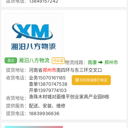
提货电话：
13849157242
湘汨八方物流
直达
已认证
物流线路：
南康
郑州市
提货地址：
河南省
郑州市
南四环与东三环交叉口
收货电话：
业务15070161185
扫码快速拨打电话
查单13870747538
开单13979774103
渔珠木材城对面维平创业家具产业园B栋
收货地址：
提供服务：
配送、安装、维修
提货电话：
18839936636