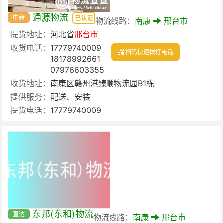
通源物流
中转
已认证
物流线路：
南康
邢台市
提货地址：
河北省
邢台市
收货电话：
17779740009
扫码快速拨打电话
18178992661
07976603355
收货地址：
南康区赣州港臻顺物流园B1栋
提供服务：
配送、安装
提货电话：
17779740009
东邦(东和)物流
直达
物流线路：
南康
邢台市