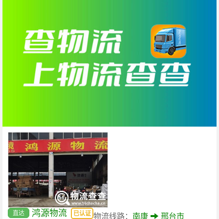
鸿源物流
直达
已认证
物流线路：
南康
邢台市