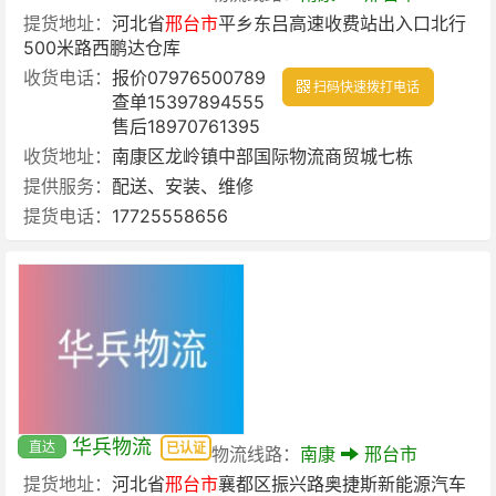
提货地址：
河北省
邢台市
平乡东吕高速收费站出入口北行
500米路西鹏达仓库
收货电话：
报价07976500789
扫码快速拨打电话
查单15397894555
售后18970761395
收货地址：
南康区龙岭镇中部国际物流商贸城七栋
提供服务：
配送、安装、维修
提货电话：
17725558656
华兵物流
直达
已认证
物流线路：
南康
邢台市
提货地址：
河北省
邢台市
襄都区振兴路奥捷斯新能源汽车