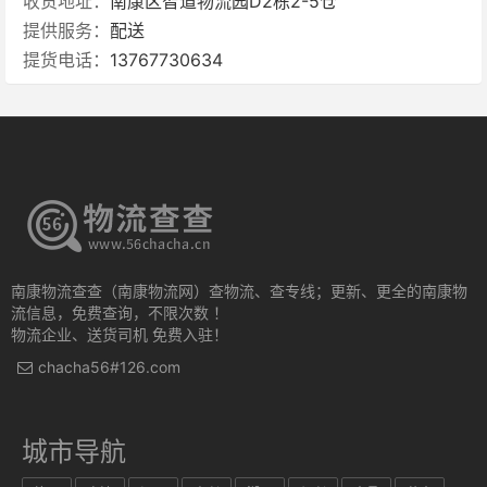
收货地址：
南康区智道物流园D2栋2-5仓
提供服务：
配送
提货电话：
13767730634
南康物流查查（南康物流网）查物流、查专线；更新、更全的南康物
流信息，免费查询，不限次数 ！
物流企业、送货司机 免费入驻！
chacha56#126.com
城市导航