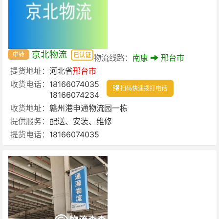
京北物流
中转
已认证
物流线路：
南康
邢台市
提货地址：
河北省
邢台市
收货电话：
18166074035
扫码快速拨打电话
18166074234
收货地址：
赣州港申通物流园一栋
提供服务：
配送、安装、维修
提货电话：
18166074035