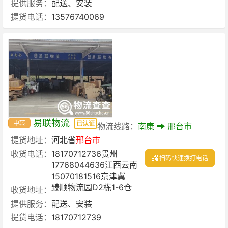
提供服务：
配送、安装
提货电话：
13576740069
易联物流
中转
已认证
物流线路：
南康
邢台市
提货地址：
河北省
邢台市
收货电话：
18170712736贵州
扫码快速拨打电话
17768044636江西云南
15070181516京津冀
臻顺物流园D2栋1-6仓
收货地址：
提供服务：
配送、安装
提货电话：
18170712739