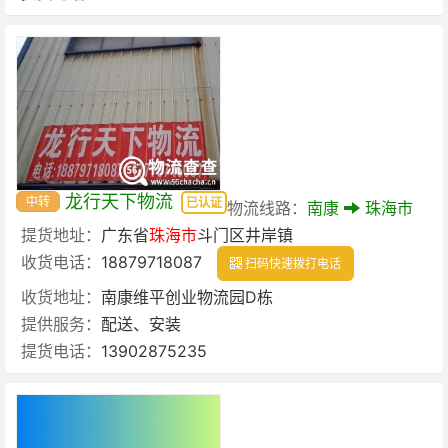
龙行天下物流
中转
已认证
物流线路：
南康
珠海市
提货地址：
广东省
珠海市
斗门区井岸镇
收货电话：
18879718087
扫码快速拨打电话
收货地址：
南康维平创业物流园D栋
提供服务：
配送、安装
提货电话：
13902875235