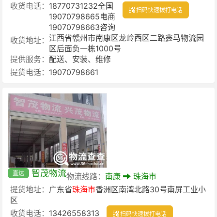
收货电话：
18770731232全国
扫码快速拨打电话
19070798665电商
19070798663咨询
江西省赣州市南康区龙岭西区二路鑫马物流园
收货地址：
区后面负一栋1000号
提供服务：
配送、安装、维修
提货电话：
19070798661
智茂物流
直达
物流线路：
南康
珠海市
提货地址：
广东省
珠海市
香洲区南湾北路30号南屏工业小
区
收货电话：
13426558313
扫码快速拨打电话