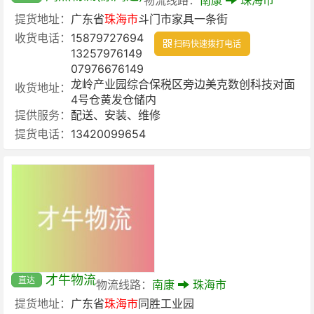
提货地址：
广东省
珠海市
斗门市家具一条街
收货电话：
15879727694
扫码快速拨打电话
13257976149
07976676149
龙岭产业园综合保税区旁边美克数创科技对面
收货地址：
4号仓黄发仓储内
提供服务：
配送、安装、维修
提货电话：
13420099654
才牛物流
直达
物流线路：
南康
珠海市
提货地址：
广东省
珠海市
同胜工业园