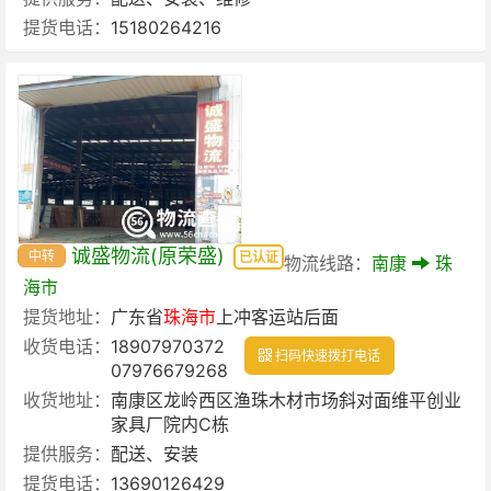
提货电话：
15180264216
诚盛物流(原荣盛)
中转
已认证
物流线路：
南康
珠
海市
提货地址：
广东省
珠海市
上冲客运站后面
收货电话：
18907970372
扫码快速拨打电话
07976679268
收货地址：
南康区龙岭西区渔珠木材市场斜对面维平创业
家具厂院内C栋
提供服务：
配送、安装
提货电话：
13690126429