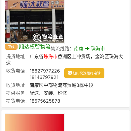
顺达权智物流
中转
物流线路：
南康
珠海市
提货地址：
广东省
珠海市
香洲区上冲货场，金湾区珠海大
道
收货电话：
18827977226
扫码快速拨打电话
18146797921
收货地址：
南康区中部物流商贸城3栋中段
提供服务：
配送、安装、维修
提货电话：
18575625878