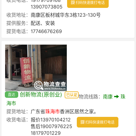
扫码快速拨打电话
13907073805
收货地址：
南康区板材城华东3栋123-130号
提供服务：
配送、安装
提货电话：
17746676269
创新物流(原创业)
直达
已认证
物流线路：
南康
珠
海市
提货地址：
广东省
珠海市
香洲区居然之家。
收货电话：
报价13970104212
扫码快速拨打电话
售后19007976225
18179701229