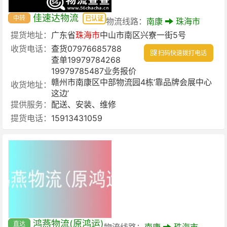
佳速达物流
中转
已认证
物流线路：
南康
珠海市
提货地址：
广东省
珠海市
中山市南区兴寮一街5号
收货电话：
查货07976685788
扫码快速拨打电话
查单19979784268
19979785487业务报价
赣州市南康区中部物流园4栋‘靠品牌会展中心
收货地址：
这边’
提供服务：
配送、安装、维修
提货电话：
15913431059
鸿燕物流(原鸿运)
直达
物流线路：
南康
珠海市