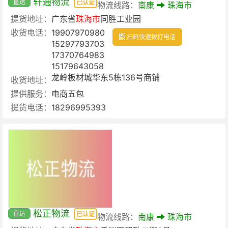
轩通物流
直达
已认证
物流线路：
南康
珠海市
提货地址：
广东省
珠海市
同胜工业园
收货电话：
19907970980
扫码快速拨打电话
15297793703
17370764983
15179643058
龙岭板材城华东5栋136号商铺
收货地址：
提供服务：
电商五包
提货电话：
18296995393
松正物流
直达
已认证
物流线路：
南康
珠海市