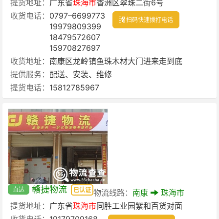
提货地址：
广东省
珠海市
香洲区翠珠二街6号
收货电话：
0797–6699773
扫码快速拨打电话
19979809399
18479572607
15970827697
收货地址：
南康区龙岭镇鱼珠木材大门进来走到底
提供服务：
配送、安装、维修
提货电话：
15812785967
赣捷物流
直达
已认证
物流线路：
南康
珠海市
提货地址：
广东省
珠海市
同胜工业园紫和百货对面
收货电话：
19179709168