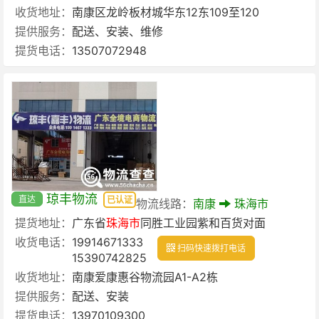
收货地址：
南康区龙岭板材城华东12东109至120
提供服务：
配送、安装、维修
提货电话：
13507072948
琼丰物流
直达
已认证
物流线路：
南康
珠海市
提货地址：
广东省
珠海市
同胜工业园紫和百货对面
收货电话：
19914671333
扫码快速拨打电话
15390742825
收货地址：
南康爱康惠谷物流园A1-A2栋
提供服务：
配送、安装
提货电话：
13970109300