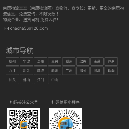
南康物流查查（南康物流网）查物流、查专线；更新、更全的南康物
流信息，免费查询，不限次数 ！
物流企业、送货司机 免费入驻！
chacha56#126.com
城市导航
杭州
宁波
温州
嘉兴
湖州
绍兴
南昌
萍乡
九江
新余
鹰潭
赣州
广州
韶关
深圳
珠海
汕头
佛山
江门
中山
扫码关注公众号
扫码使用小程序