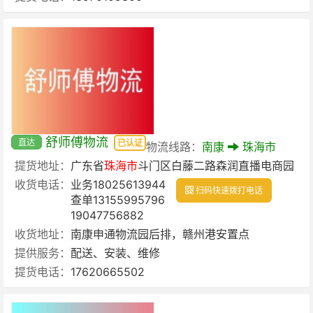
舒师傅物流
直达
已认证
物流线路：
南康
珠海市
提货地址：
广东省
珠海市
斗门区白藤二路森润直播电商园
收货电话：
业务18025613944
扫码快速拨打电话
查单13155995796
19047756882
收货地址：
南康申通物流园后排，赣州港安置点
提供服务：
配送、安装、维修
提货电话：
17620665502