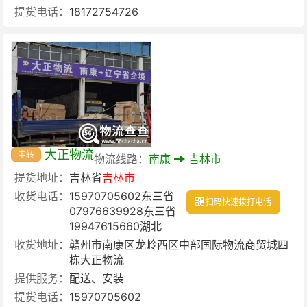
提货电话：
18172754726
大正物流
中转
物流线路：
南康
吉林市
提货地址：
吉林省
吉林市
收货电话：
15970705602东三省
扫码快速拨打电话
07976639928东三省
19947615660湖北
收货地址：
赣州市南康区龙岭西区中部国际物流商贸城四
栋大正物流
提供服务：
配送、安装
提货电话：
15970705602