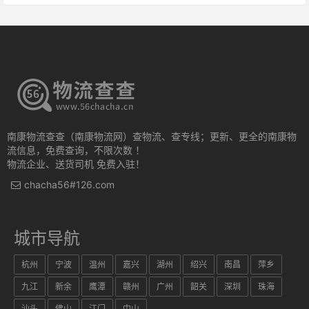
南康物流查查（南康物流网）查物流、查专线；更新、更全的南康物
流信息，免费查询，不限次数 ！
物流企业、送货司机 免费入驻！
chacha56#126.com
城市导航
杭州
宁波
温州
嘉兴
湖州
绍兴
南昌
萍乡
九江
新余
鹰潭
赣州
广州
韶关
深圳
珠海
汕头
佛山
江门
中山