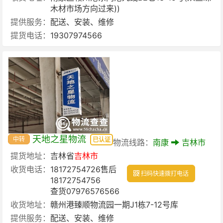
木材市场方向过来))
提供服务：
配送、安装、维修
提货电话：
19307974566
天地之星物流
中转
已认证
物流线路：
南康
吉林市
提货地址：
吉林省
吉林市
收货电话：
18172754726售后
扫码快速拨打电话
18172754756
查货07976576566
收货地址：
赣州港臻顺物流园一期J1栋7-12号库
提供服务：
配送、安装、维修