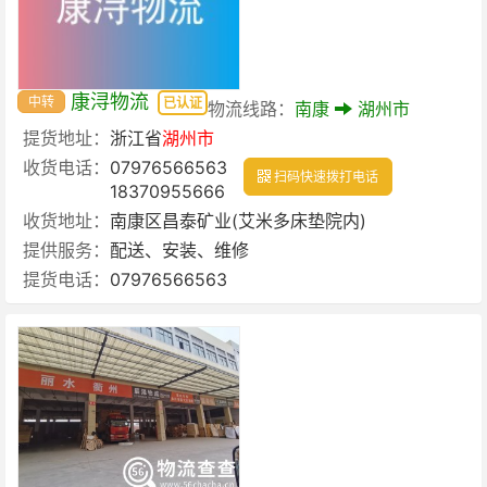
康浔物流
中转
已认证
物流线路：
南康
湖州市
提货地址：
浙江省
湖州市
收货电话：
07976566563
扫码快速拨打电话
18370955666
收货地址：
南康区昌泰矿业(艾米多床垫院内)
提供服务：
配送、安装、维修
提货电话：
07976566563