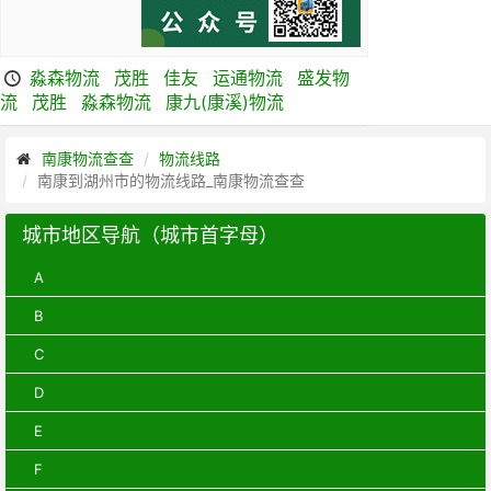
淼森物流
茂胜
佳友
运通物流
盛发物
流
茂胜
淼森物流
康九(康溪)物流
南康物流查查
物流线路
南康到湖州市的物流线路_南康物流查查
城市地区导航（城市首字母）
A
B
C
D
E
F