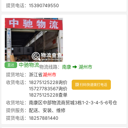
提货电话：
15390749550
中驰物流
直达
物流线路：
南康
湖州市
提货地址：
浙江省
湖州市
收货电话：
18275125228询价
扫码快速拨打电话
15727783567询价
18275125228查单
收货地址：
南康区中部物流商贸城3栋1-2-3-4-5-6号仓
提供服务：
配送、安装、维修
提货电话：
18257881440