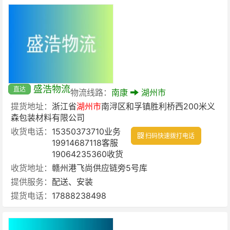
盛浩物流
直达
物流线路：
南康
湖州市
提货地址：
浙江省
湖州市
南浔区和孚镇胜利桥西200米义
森包装材料有限公司
收货电话：
15350373710业务
扫码快速拨打电话
19914687118客服
19064235360收货
收货地址：
赣州港飞尚供应链旁5号库
提供服务：
配送、安装
提货电话：
17888238498