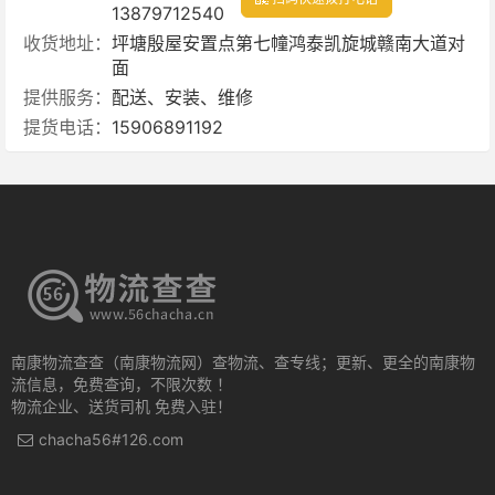
13879712540
收货地址：
坪塘殷屋安置点第七幢鸿泰凯旋城赣南大道对
面
提供服务：
配送、安装、维修
提货电话：
15906891192
南康物流查查（南康物流网）查物流、查专线；更新、更全的南康物
流信息，免费查询，不限次数 ！
物流企业、送货司机 免费入驻！
chacha56#126.com