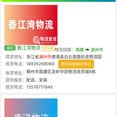
香江湾物流
直达
已认证
物流线路：
南康
湖州市
提货地址：
浙江省
湖州市
德清县白云南路杭佳物流园
收货电话：
18926269069
扫码快速拨打电话
赣州市南康区龙岭中部物流商贸城8栋
收货地址：
提供服务：
配送、安装
提货电话：
13576717945