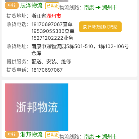
辰泽物流
中转
已认证
物流线路：
南康
湖州市
提货地址：
浙江省
湖州市
收货电话：
18170697067查单
扫码快速拨打电话
19539055386查单
15271202222业务
收货地址：
南康申通物流园5栋501-510，1栋102-106号
仓库
提供服务：
配送、安装、维修
提货电话：
18170697067
浙邦物流
中转
已认证
物流线路：
南康
湖州市