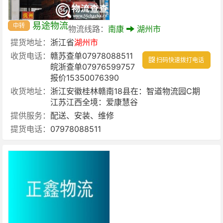
易途物流
中转
物流线路：
南康
湖州市
提货地址：
浙江省
湖州市
收货电话：
赣苏查单07978088511
扫码快速拨打电话
皖浙查单07976599757
报价15350076390
收货地址：
浙江安徽桂林赣南18县在：智道物流园C期
江苏江西全境：爱康慧谷
提供服务：
配送、安装、维修
提货电话：
07978088511