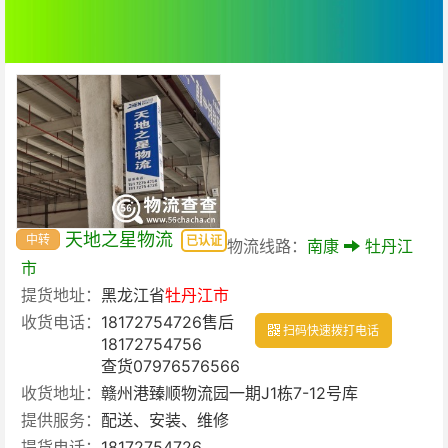
天地之星物流
中转
已认证
物流线路：
南康
牡丹江
市
提货地址：
黑龙江省
牡丹江市
收货电话：
18172754726售后
扫码快速拨打电话
18172754756
查货07976576566
收货地址：
赣州港臻顺物流园一期J1栋7-12号库
提供服务：
配送、安装、维修
提货电话：
18172754726