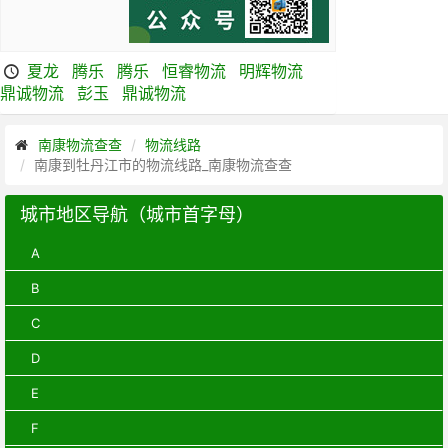
夏龙
腾乐
腾乐
恒睿物流
明辉物流
鼎诚物流
彭玉
鼎诚物流
南康物流查查
物流线路
南康到牡丹江市的物流线路_南康物流查查
城市地区导航（城市首字母）
A
B
C
D
E
F