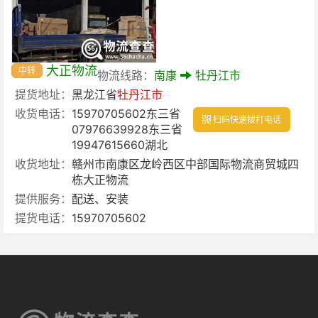
大正物流
中转
物流线路：
南康
牡丹江市
提货地址：
黑龙江省
牡丹江市
收货电话：
15970705602东三省
扫码快速拨打电话
07976639928东三省
19947615660湖北
收货地址：
赣州市南康区龙岭西区中部国际物流商贸城四
栋大正物流
提供服务：
配送、安装
提货电话：
15970705602