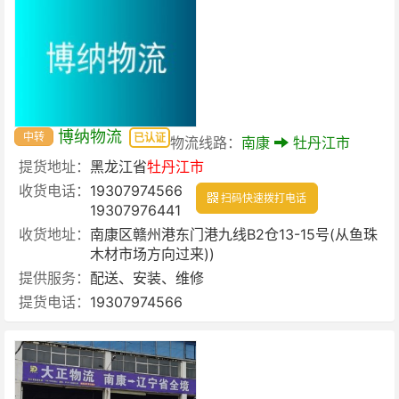
博纳物流
中转
已认证
物流线路：
南康
牡丹江市
提货地址：
黑龙江省
牡丹江市
收货电话：
19307974566
扫码快速拨打电话
19307976441
收货地址：
南康区赣州港东门港九线B2仓13-15号(从鱼珠
木材市场方向过来))
提供服务：
配送、安装、维修
提货电话：
19307974566