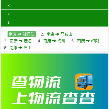
X
Y
Z
1.
南康
牡丹江
2.
南康
马鞍山
3.
南康
茂名
4.
南康
梅州
5.
南康
绵阳
6.
南康
眉山