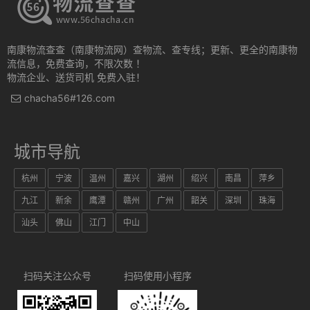
南康物流查查（南康物流网）查物流、查专线；更新、更全的南康物
流信息，免费查询，不限次数 ！
物流企业、送货司机 免费入驻！
chacha56#126.com
城市导航
杭州
宁波
温州
嘉兴
湖州
绍兴
南昌
萍乡
九江
新余
鹰潭
赣州
广州
韶关
深圳
珠海
汕头
佛山
江门
中山
扫码关注公众号
扫码使用小程序