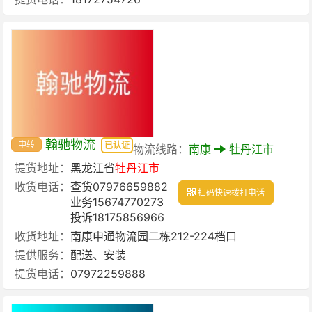
翰驰物流
中转
已认证
物流线路：
南康
牡丹江市
提货地址：
黑龙江省
牡丹江市
收货电话：
查货07976659882
扫码快速拨打电话
业务15674770273
投诉18175856966
收货地址：
南康申通物流园二栋212-224档口
提供服务：
配送、安装
提货电话：
07972259888