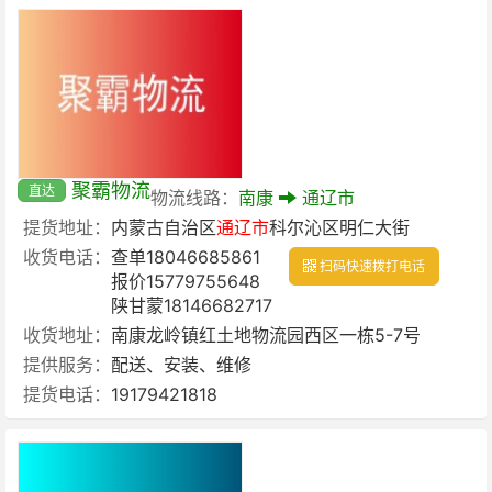
聚霸物流
直达
物流线路：
南康
通辽市
提货地址：
内蒙古自治区
通辽市
科尔沁区明仁大街
收货电话：
查单18046685861
扫码快速拨打电话
报价15779755648
陕甘蒙18146682717
收货地址：
南康龙岭镇红土地物流园西区一栋5-7号
提供服务：
配送、安装、维修
提货电话：
19179421818