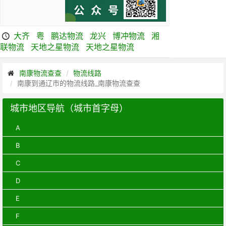
大齐
粤
鹏达物流
龙兴
博冲物流
湘
联物流
天地之星物流
天地之星物流
南康物流查查
物流线路
南康到通辽市的物流线路_南康物流查查
城市地区导航（城市首字母）
A
B
C
D
E
F