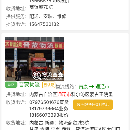
18666575095报价
商贸城7⃣️栋
收货地址：
提供服务：
配送、安装、维修
提货电话：
15647530132
晋蒙物流
直达
已认证
物流线路：
南康
通辽市
提货地址：
内蒙古自治区
通辽市
科尔沁区蒙古王院里
收货电话：
07976501676查货
扫码快速拨打电话
18179736664业务
18166073393报价
收货地址：
内蒙古 新疆：物流商贸城3栋
甘肃 青海 宁夏 西藏：智道物流园A区大门口