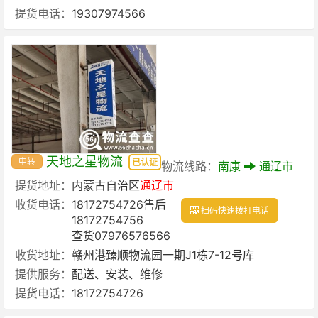
提货电话：
19307974566
天地之星物流
中转
已认证
物流线路：
南康
通辽市
提货地址：
内蒙古自治区
通辽市
收货电话：
18172754726售后
扫码快速拨打电话
18172754756
查货07976576566
收货地址：
赣州港臻顺物流园一期J1栋7-12号库
提供服务：
配送、安装、维修
提货电话：
18172754726