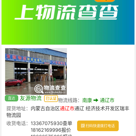
友源物流
直达
已认证
物流线路：
南康
通辽市
提货地址：
内蒙古自治区
通辽市
通辽 经济技术开发区瑞丰
物流园
收货电话：
13367075930查单
扫码快速拨打电话
18162169996报价