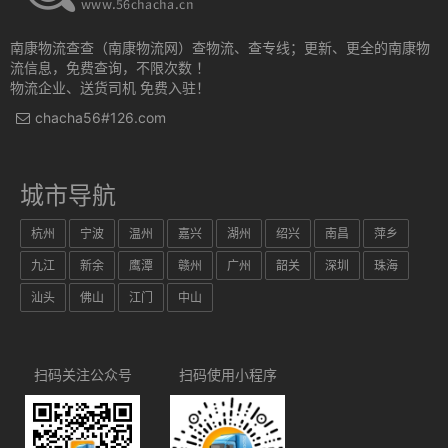
南康物流查查（南康物流网）查物流、查专线；更新、更全的南康物
流信息，免费查询，不限次数 ！
物流企业、送货司机 免费入驻！
chacha56#126.com
城市导航
杭州
宁波
温州
嘉兴
湖州
绍兴
南昌
萍乡
九江
新余
鹰潭
赣州
广州
韶关
深圳
珠海
汕头
佛山
江门
中山
扫码关注公众号
扫码使用小程序