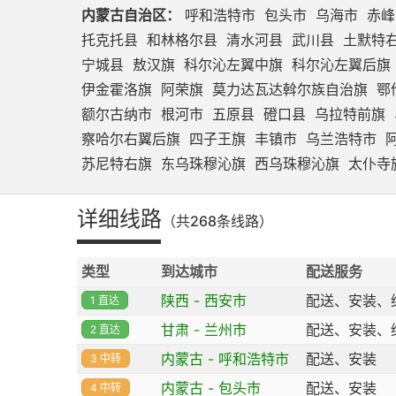
内蒙古自治区：
呼和浩特市
包头市
乌海市
赤峰
托克托县
和林格尔县
清水河县
武川县
土默特
宁城县
敖汉旗
科尔沁左翼中旗
科尔沁左翼后旗
伊金霍洛旗
阿荣旗
莫力达瓦达斡尔族自治旗
鄂
额尔古纳市
根河市
五原县
磴口县
乌拉特前旗
察哈尔右翼后旗
四子王旗
丰镇市
乌兰浩特市
苏尼特右旗
东乌珠穆沁旗
西乌珠穆沁旗
太仆寺
详细线路
（共268条线路）
类型
到达城市
配送服务
陕西 - 西安市
配送、安装、
1 直达
甘肃 - 兰州市
配送、安装、
2 直达
内蒙古 - 呼和浩特市
配送、安装
3 中转
内蒙古 - 包头市
配送、安装
4 中转