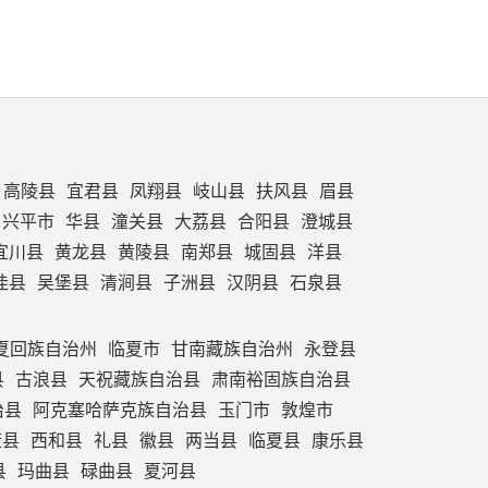
高陵县
宜君县
凤翔县
岐山县
扶风县
眉县
兴平市
华县
潼关县
大荔县
合阳县
澄城县
宜川县
黄龙县
黄陵县
南郑县
城固县
洋县
佳县
吴堡县
清涧县
子洲县
汉阴县
石泉县
夏回族自治州
临夏市
甘南藏族自治州
永登县
县
古浪县
天祝藏族自治县
肃南裕固族自治县
治县
阿克塞哈萨克族自治县
玉门市
敦煌市
康县
西和县
礼县
徽县
两当县
临夏县
康乐县
县
玛曲县
碌曲县
夏河县