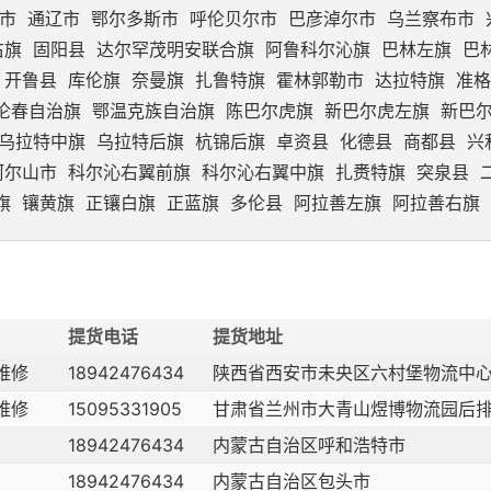
市
通辽市
鄂尔多斯市
呼伦贝尔市
巴彦淖尔市
乌兰察布市
右旗
固阳县
达尔罕茂明安联合旗
阿鲁科尔沁旗
巴林左旗
巴
开鲁县
库伦旗
奈曼旗
扎鲁特旗
霍林郭勒市
达拉特旗
准格
伦春自治旗
鄂温克族自治旗
陈巴尔虎旗
新巴尔虎左旗
新巴
乌拉特中旗
乌拉特后旗
杭锦后旗
卓资县
化德县
商都县
兴
阿尔山市
科尔沁右翼前旗
科尔沁右翼中旗
扎赉特旗
突泉县
旗
镶黄旗
正镶白旗
正蓝旗
多伦县
阿拉善左旗
阿拉善右旗
提货电话
提货地址
维修
18942476434
陕西省西安市未央区六村堡物流中
维修
15095331905
甘肃省兰州市大青山煜博物流园后排
18942476434
内蒙古自治区呼和浩特市
18942476434
内蒙古自治区包头市