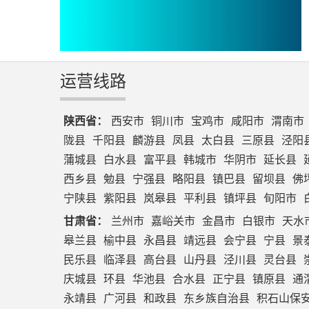
运营线路
陕西省：
西安市
铜川市
宝鸡市
咸阳市
渭南市
陇县
千阳县
麟游县
凤县
太白县
三原县
泾阳
蒲城县
白水县
富平县
韩城市
华阴市
延长县
西乡县
勉县
宁强县
略阳县
镇巴县
留坝县
佛
宁陕县
紫阳县
岚皋县
平利县
镇坪县
旬阳市
甘肃省：
兰州市
嘉峪关市
金昌市
白银市
天水
皋兰县
榆中县
永昌县
靖远县
会宁县
宁县
景
民乐县
临泽县
高台县
山丹县
泾川县
灵台县
庆城县
环县
华池县
合水县
正宁县
镇原县
通
永靖县
广河县
和政县
东乡族自治县
积石山保