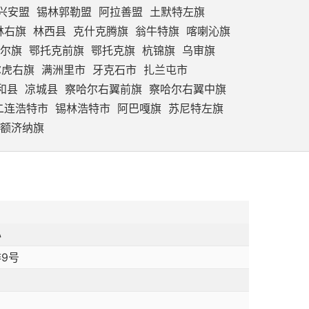
兴安盟
锡林郭勒盟
阿拉善盟
土默特左旗
林右旗
林西县
克什克腾旗
翁牛特旗
喀喇沁旗
尔旗
鄂托克前旗
鄂托克旗
杭锦旗
乌审旗
尔虎右旗
满洲里市
牙克石市
扎兰屯市
和县
凉城县
察哈尔右翼前旗
察哈尔右翼中旗
二连浩特市
锡林浩特市
阿巴嘎旗
苏尼特左旗
额济纳旗
心
9号