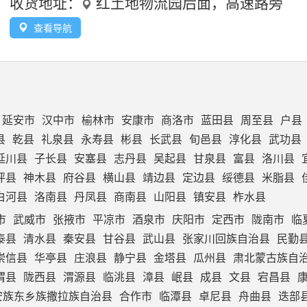
收货地址：
红土地物流园后面，高速路旁
查看导航
延安市
汉中市
榆林市
安康市
商洛市
蓝田县
周至县
户县
县
乾县
礼泉县
永寿县
彬县
长武县
旬邑县
淳化县
武功县
延川县
子长县
安塞县
志丹县
吴起县
甘泉县
富县
洛川县
坪县
神木县
府谷县
横山县
靖边县
定边县
绥德县
米脂县
白河县
洛南县
丹凤县
商南县
山阳县
镇安县
柞水县
市
武威市
张掖市
平凉市
酒泉市
庆阳市
定西市
陇南市
临
泰县
清水县
秦安县
甘谷县
武山县
张家川回族自治县
民勤
崇信县
华亭县
庄浪县
静宁县
金塔县
瓜州县
肃北蒙古族自
渭县
陇西县
渭源县
临洮县
漳县
岷县
成县
文县
宕昌县
安族东乡族撒拉族自治县
合作市
临潭县
卓尼县
舟曲县
迭部