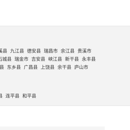
溪县
九江县
德安县
瑞昌市
余江县
贵溪市
石城县
瑞金市
吉安县
峡江县
新干县
永丰县
县
东乡县
广昌县
上饶县
余干县
庐山市
县
连平县
和平县