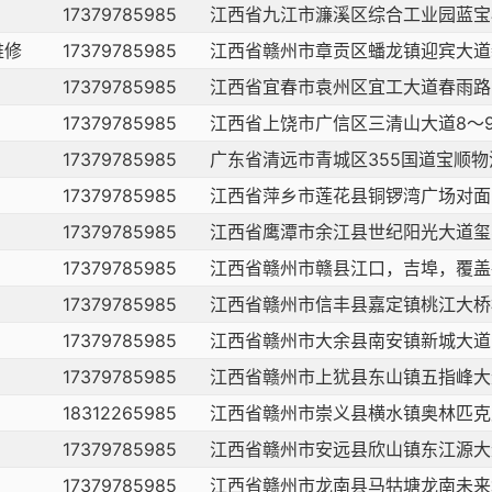
17379785985
江西省九江市濂溪区综合工业园蓝宝
维修
17379785985
江西省赣州市章贡区蟠龙镇迎宾大道
17379785985
江西省宜春市袁州区宜工大道春雨路；
17379785985
江西省上饶市广信区三清山大道8～
17379785985
广东省清远市青城区355国道宝顺
17379785985
江西省萍乡市莲花县铜锣湾广场对面
17379785985
江西省鹰潭市余江县世纪阳光大道玺
17379785985
江西省赣州市赣县江口，吉埠，覆盖
17379785985
江西省赣州市信丰县嘉定镇桃江大桥
17379785985
江西省赣州市大余县南安镇新城大道
17379785985
江西省赣州市上犹县东山镇五指峰大
18312265985
江西省赣州市崇义县横水镇奥林匹克
17379785985
江西省赣州市安远县欣山镇东江源大
17379785985
江西省赣州市龙南县马牯塘龙南未来