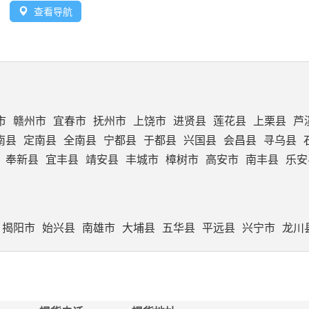
查看导航
市
赣州市
宜春市
抚州市
上饶市
进贤县
莲花县
上栗县
芦
南县
定南县
全南县
宁都县
于都县
兴国县
会昌县
寻乌县
奉新县
宜丰县
靖安县
丰城市
樟树市
高安市
南丰县
乐安
揭阳市
始兴县
南雄市
大埔县
五华县
平远县
兴宁市
龙川