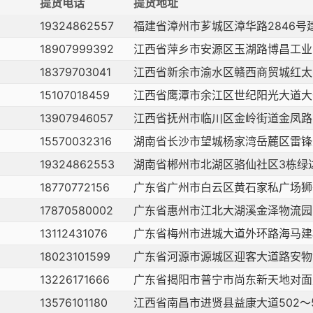
提货电话
提货地址
19324862557
福建省漳州市芗城区漳华路2846
18907999392
江西省萍乡市安源区玉湖路博昌工业
18379703041
江西省新余市渝水区赣西商贸城红太
15107018459
江西省鹰潭市余江区世纪阳光大道大
13907946057
江西省抚州市临川区金岭街道金凤路
15570032316
湖南省长沙市望城杨家湾岳麓区雷锋
19324862553
湖南省郴州市北湖区骆仙社区3栋绿
18770772156
广东省广州市白云区黄石家私广场狮
17870580002
广东省惠州市江北大湖溪金泽物流园
13112431076
广东省梅州市进城大道外环路海马建
18023101599
广东省河源市源城区迎客大道路安物
13226171666
广东省揭阳市普宁市尚东新天地对面
13576101180
江西省南昌市进贤县益康大道502～