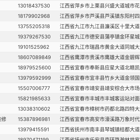
13018437530
江西省萍乡市上栗县兴盛大道城市花
18179902968
江西省萍乡市芦溪县芦溪镇东阳村四
13755205318
江西省九江市九江县濂溪区十里大道
19379267530
江西省九江市德安县蒲亭镇金环星城
19101525962
江西省九江市瑞昌市黄金大道同城大
18607089849
江西省鹰潭市贵溪市鹰雄大道金碧辉
18979525600
江西省宜春市奉新县应星大道北赣凯
13979592999
江西省宜春市宜丰县竹乡大道金领国
15507006777
江西省宜春市靖安县靖安棕合大市场
15821985633
江西省宜春市丰城市丰城客运站对面
13038310602
江西省宜春市樟树市药都北路四特大
维修
15387896981
江西省宜春市高安市濠溪路万象时代
13979415591
江西省抚州市南丰县琴城镇桔都大道
18970471199
江西省抚州市乐安县南环路瀚林世家