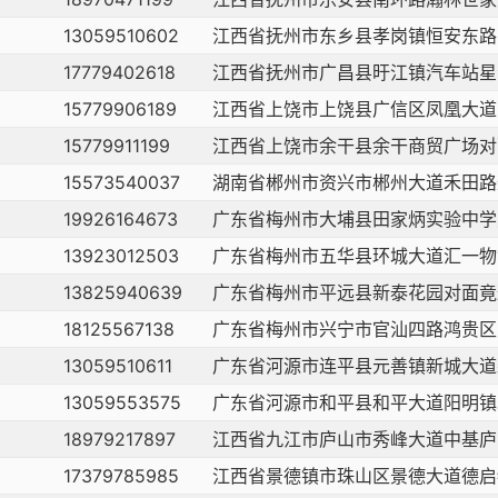
13059510602
江西省抚州市东乡县孝岗镇恒安东路
17779402618
江西省抚州市广昌县旴江镇汽车站星
15779906189
江西省上饶市上饶县广信区凤凰大道
15779911199
江西省上饶市余干县余干商贸广场对
15573540037
湖南省郴州市资兴市郴州大道禾田路
19926164673
广东省梅州市大埔县田家炳实验中学
13923012503
广东省梅州市五华县环城大道汇一物
13825940639
广东省梅州市平远县新泰花园对面竟
18125567138
广东省梅州市兴宁市官汕四路鸿贵区
13059510611
广东省河源市连平县元善镇新城大道
13059553575
广东省河源市和平县和平大道阳明镇
18979217897
江西省九江市庐山市秀峰大道中基庐
17379785985
江西省景德镇市珠山区景德大道德启