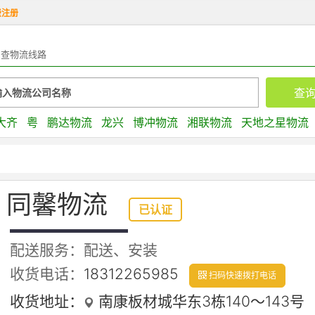
费注册
查物流线路
大齐
粤
鹏达物流
龙兴
博冲物流
湘联物流
天地之星物流
同馨物流
已认证
配送服务：配送、安装
收货电话：
18312265985
扫码快速拨打电话
收货地址：
南康板材城华东3栋140～143号