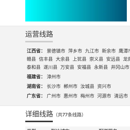
运营线路
江西省：
景德镇市
萍乡市
九江市
新余市
鹰潭
赣县
信丰县
大余县
上犹县
崇义县
安远县
龙
泰和县
遂川县
万安县
安福县
永新县
井冈山市
福建省：
漳州市
湖南省：
长沙市
郴州市
汝城县
资兴市
广东省：
广州市
惠州市
梅州市
河源市
清远市
详细线路
（共77条线路）