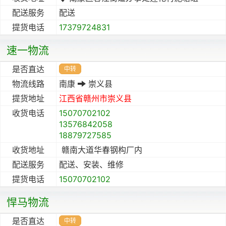
配送服务
配送
提货电话
17379724831
速一物流
是否直达
中转
物流线路
南康
崇义县
提货地址
江西省
赣州市
崇义县
收货电话
15070702102
13576842058
18879727585
收货地址
赣南大道华春钢构厂内
配送服务
配送、安装、维修
提货电话
15070702102
悍马物流
是否直达
中转