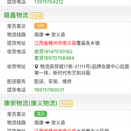
提货电话
13970104212
赣鑫物流
已认证
是否直达
中转
物流线路
南康
崇义县
提货地址
江西省
赣州市
崇义县
覆盖各乡镇
收货电话
收货19147030182
查货19970708484
收货地址
物流商贸城17栋-2(111号)品牌会展中心后面
第一排，新时代布艺斜对面
配送服务
配送、安装、维修
提货电话
18970760031
康崇物流(康义物流)
已认证
是否直达
直达
物流线路
南康
崇义县
提货地址
江西省
赣州市
崇义县
水岸春天小区旁