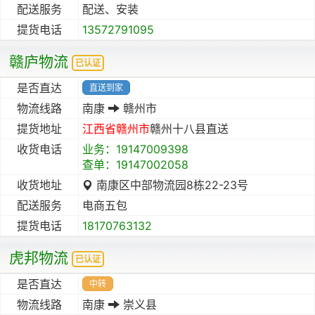
配送服务
配送、安装
提货电话
13572791095
赣庐物流
已认证
是否直达
直送到家
物流线路
南康
赣州市
提货地址
江西省
赣州市
赣州十八县直送
收货电话
业务：19147009398
查单：19147002058
收货地址
南康区中部物流园8栋22-23号
配送服务
电商五包
提货电话
18170763132
虎邦物流
已认证
是否直达
中转
物流线路
南康
崇义县