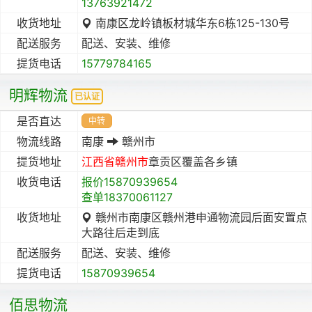
13763921472
收货地址
南康区龙岭镇板材城华东6栋125-130号
配送服务
配送、安装、维修
提货电话
15779784165
明辉物流
已认证
是否直达
中转
物流线路
南康
赣州市
提货地址
江西省
赣州市
章贡区覆盖各乡镇
收货电话
报价15870939654
查单18370061127
收货地址
赣州市南康区赣州港申通物流园后面安置点
大路往后走到底
配送服务
配送、安装、维修
提货电话
15870939654
佰思物流