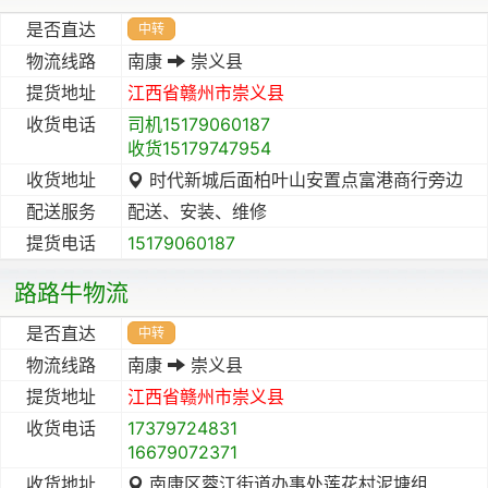
是否直达
中转
物流线路
南康
崇义县
提货地址
江西省
赣州市
崇义县
收货电话
司机15179060187
收货15179747954
收货地址
时代新城后面柏叶山安置点富港商行旁边
配送服务
配送、安装、维修
提货电话
15179060187
路路牛物流
是否直达
中转
物流线路
南康
崇义县
提货地址
江西省
赣州市
崇义县
收货电话
17379724831
16679072371
收货地址
南康区蓉江街道办事处莲花村泥塘组