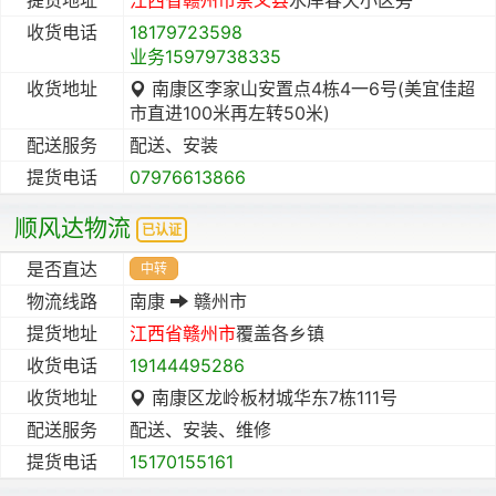
收货电话
18179723598
业务15979738335
收货地址
南康区李家山安置点4栋4一6号(美宜佳超
市直进100米再左转50米)
配送服务
配送、安装
提货电话
07976613866
顺风达物流
已认证
是否直达
中转
物流线路
南康
赣州市
提货地址
江西省
赣州市
覆盖各乡镇
收货电话
19144495286
收货地址
南康区龙岭板材城华东7栋111号
配送服务
配送、安装、维修
提货电话
15170155161