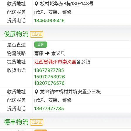
收货地址
板材城华东8栋139-143号
配送服务
配送、安装、维修
提货电话
18465905419
俊彦物流
已认证
是否直达
直达
物流线路
南康
崇义县
提货地址
江西省
赣州市
崇义县
各乡镇
收货电话
13677977785
15970753926
18207076576
收货地址
龙岭镇樟桥村井坑安置点三栋
配送服务
配送、安装、维修
提货电话
13677977785
德丰物流
已认证