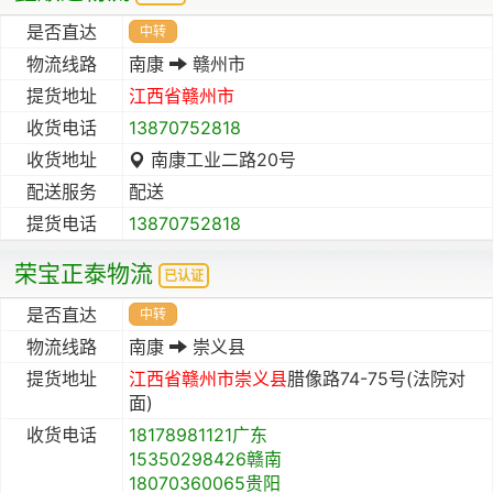
是否直达
中转
物流线路
南康
赣州市
提货地址
江西省
赣州市
收货电话
13870752818
收货地址
南康工业二路20号
配送服务
配送
提货电话
13870752818
荣宝正泰物流
已认证
是否直达
中转
物流线路
南康
崇义县
提货地址
江西省
赣州市
崇义县
腊像路74-75号(法院对
面)
收货电话
18178981121广东
15350298426赣南
18070360065贵阳