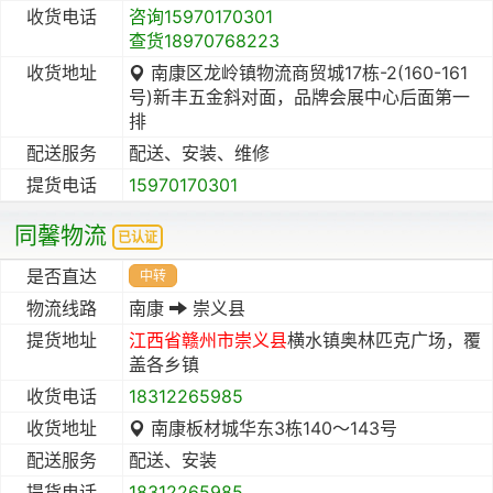
收货电话
咨询15970170301
查货18970768223
收货地址
南康区龙岭镇物流商贸城17栋-2(160-161
号)新丰五金斜对面，品牌会展中心后面第一
排
配送服务
配送、安装、维修
提货电话
15970170301
同馨物流
已认证
是否直达
中转
物流线路
南康
崇义县
提货地址
江西省
赣州市
崇义县
横水镇奥林匹克广场，覆
盖各乡镇
收货电话
18312265985
收货地址
南康板材城华东3栋140～143号
配送服务
配送、安装
提货电话
18312265985