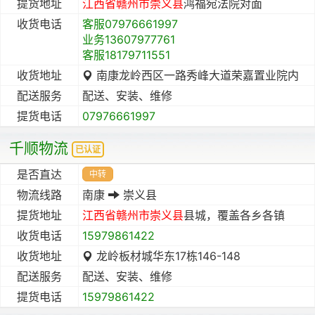
提货地址
江西省
赣州市
崇义县
鸿福宛法院对面
收货电话
客服07976661997
业务13607977761
客服18179711551
收货地址
南康龙岭西区一路秀峰大道荣嘉置业院内
配送服务
配送、安装、维修
提货电话
07976661997
千顺物流
已认证
是否直达
中转
物流线路
南康
崇义县
提货地址
江西省
赣州市
崇义县
县城，覆盖各乡各镇
收货电话
15979861422
收货地址
龙岭板材城华东17栋146-148
配送服务
配送、安装、维修
提货电话
15979861422