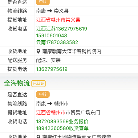
是否直达
中转
物流线路
南康
崇义县
提货地址
江西省
赣州市
崇义县
收货电话
江西江苏13627975619
15910601048
云南17870383582
收货地址
南康赣南大道华春钢构院内
配送服务
配送、安装
提货电话
13627975619
全海物流
已认证
是否直达
中转
物流线路
南康
赣州市
提货地址
江西省
赣州市
市贸易广场东门
收货电话
18720893569业务报价
18942360580收货查单
收货地址
南康红土地物流后面大广高速旁