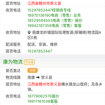
提货地址
江西省
赣州市
崇义县
收货电话
15297852447经销商专线
18970136190电商（零售）业务
18529594503电商（零售）报价
19942197358电商（零售）客服
收货地址
南康龙岭镇国际陆港智道(原臻顺)物流园A
区E栋
配送服务
配送、安装、维修
提货电话
15297852447
康为物流
已认证
是否直达
中转
物流线路
南康
崇义县
提货地址
江西省
赣州市
崇义县
横水镇龙山首府；及各乡
镇。
收货电话
18779062576报价
19917161038客服