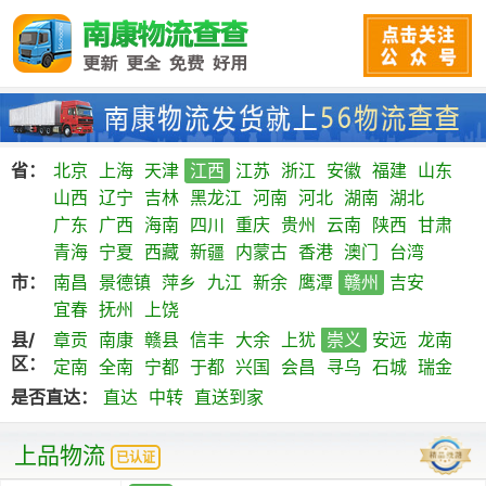
省：
北京
上海
天津
江西
江苏
浙江
安徽
福建
山东
山西
辽宁
吉林
黑龙江
河南
河北
湖南
湖北
广东
广西
海南
四川
重庆
贵州
云南
陕西
甘肃
青海
宁夏
西藏
新疆
内蒙古
香港
澳门
台湾
市：
南昌
景德镇
萍乡
九江
新余
鹰潭
赣州
吉安
宜春
抚州
上饶
县/
章贡
南康
赣县
信丰
大余
上犹
崇义
安远
龙南
区：
定南
全南
宁都
于都
兴国
会昌
寻乌
石城
瑞金
是否直达：
直达
中转
直送到家
上品物流
已认证