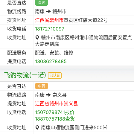
是否直达
直达
物流线路
南康
赣州市
提货地址
江西省
赣州市
章贡区红旗大道22号
收货电话
18172710097
收货地址
赣州市南康区赣州港申通物流园后面安置点
大路走到底
配送服务
配送、安装、维修
提货电话
13036278485
飞豹物流(一诺)
已认证
是否直达
中转
物流线路
南康
崇义县
提货地址
江西省
赣州市
崇义县
收货电话
15070798741报价
18870757188查货
收货地址
南康申通物流园侧门进来500米