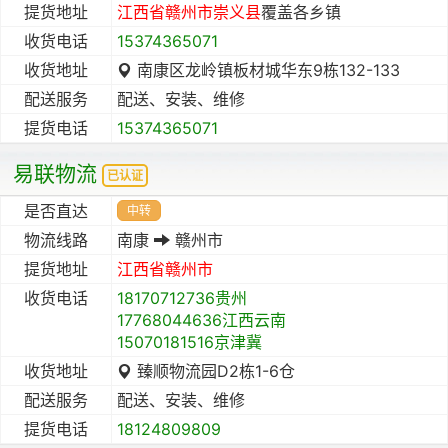
提货地址
江西省
赣州市
崇义县
覆盖各乡镇
收货电话
15374365071
收货地址
南康区龙岭镇板材城华东9栋132-133
配送服务
配送、安装、维修
提货电话
15374365071
易联物流
已认证
是否直达
中转
物流线路
南康
赣州市
提货地址
江西省
赣州市
收货电话
18170712736贵州
17768044636江西云南
15070181516京津冀
收货地址
臻顺物流园D2栋1-6仓
配送服务
配送、安装、维修
提货电话
18124809809