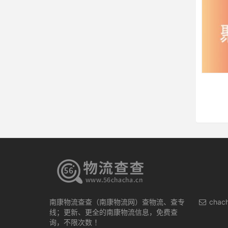
南康物流查查（南康物流网）查物流、查专
chac
线；更新、更全的南康物流信息，免费查
询，不限次数 ！