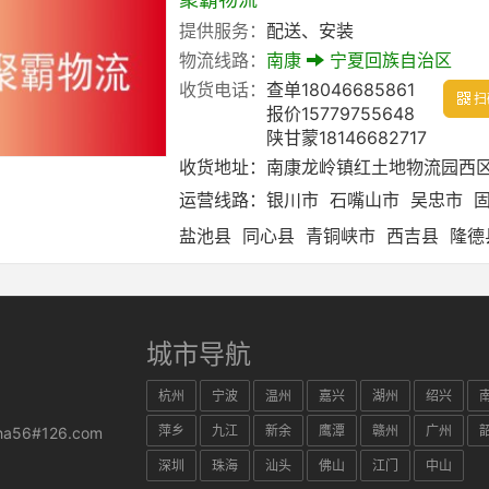
提供服务：
配送、安装
物流线路：
南康
宁夏回族自治区
收货电话：
查单18046685861
扫
报价15779755648
陕甘蒙18146682717
收货地址：
南康龙岭镇红土地物流园西区
运营线路：
银川市
石嘴山市
吴忠市
盐池县
同心县
青铜峡市
西吉县
隆德
城市导航
杭州
宁波
温州
嘉兴
湖州
绍兴
萍乡
九江
新余
鹰潭
赣州
广州
ha56#126.com
深圳
珠海
汕头
佛山
江门
中山