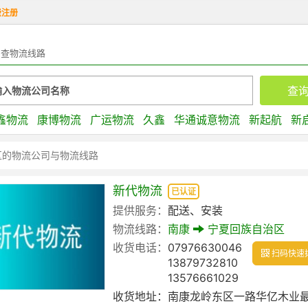
费注册
查物流线路
鑫物流
康博物流
广运物流
久鑫
华通诚意物流
新起航
新
区的物流公司与物流线路
新代物流
已认证
提供服务：
配送、安装
物流线路：
南康
宁夏回族自治区
收货电话：
07976630046
扫码快速
13879732810
13576661029
收货地址：
南康龙岭东区一路华亿木业