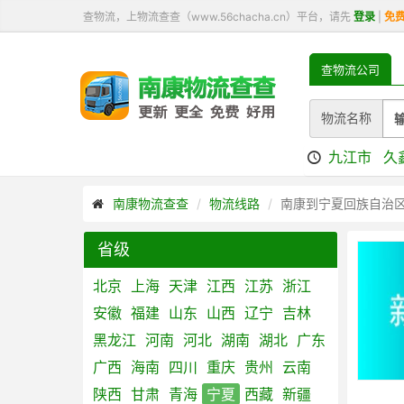
查物流，上物流查查（www.56chacha.cn）平台，请先
登录
|
免
查物流公司
物流名称
九江市
久
南康物流查查
物流线路
南康到宁夏回族自治
省级
北京
上海
天津
江西
江苏
浙江
安徽
福建
山东
山西
辽宁
吉林
黑龙江
河南
河北
湖南
湖北
广东
广西
海南
四川
重庆
贵州
云南
陕西
甘肃
青海
宁夏
西藏
新疆