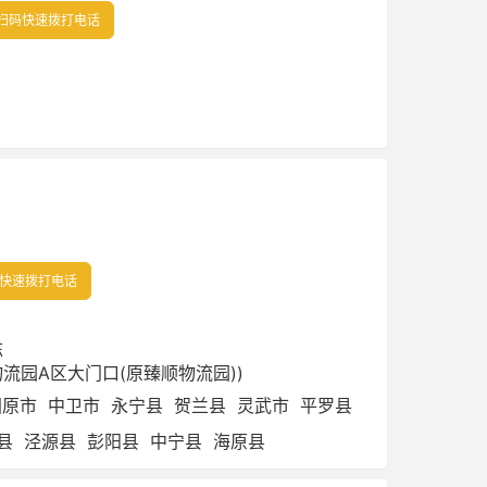
扫码快速拨打电话
快速拨打电话
栋
物流园A区大门口(原臻顺物流园))
固原市
中卫市
永宁县
贺兰县
灵武市
平罗县
县
泾源县
彭阳县
中宁县
海原县