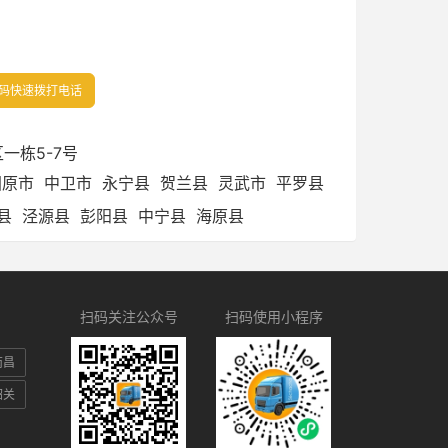
码快速拨打电话
一栋5-7号
固原市
中卫市
永宁县
贺兰县
灵武市
平罗县
县
泾源县
彭阳县
中宁县
海原县
扫码关注公众号
扫码使用小程序
南昌
韶关