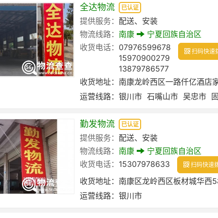
全达物流
已认证
提供服务：
配送、安装
物流线路：
南康
宁夏回族自治区
收货电话：
07976599678
扫码快速
15970900279
13879786577
收货地址：
南康龙岭西区一路仟亿酒店
运营线路：
银川市
石嘴山市
吴忠市
勤发物流
已认证
提供服务：
配送、安装
物流线路：
南康
宁夏回族自治区
收货电话：
15307978633
扫码快速
收货地址：
南康区龙岭西区板材城华西5栋
运营线路：
银川市