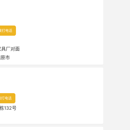
拨打电话
家具厂对面
固原市
拨打电话
132号