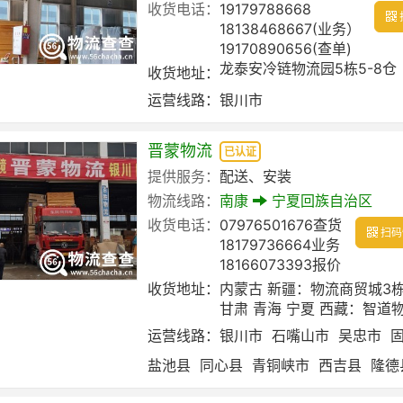
收货电话：
19179788668
18138468667(业务）
19170890656(查单)
龙泰安冷链物流园5栋5-8仓
收货地址：
运营线路：
银川市
晋蒙物流
已认证
提供服务：
配送、安装
物流线路：
南康
宁夏回族自治区
收货电话：
07976501676查货
扫码
18179736664业务
18166073393报价
收货地址：
内蒙古 新疆：物流商贸城3
甘肃 青海 宁夏 西藏：智道
运营线路：
银川市
石嘴山市
吴忠市
盐池县
同心县
青铜峡市
西吉县
隆德