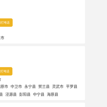
拨打电话
卫市
拨打电话
仓
固原市
中卫市
永宁县
贺兰县
灵武市
平罗县
县
泾源县
彭阳县
中宁县
海原县