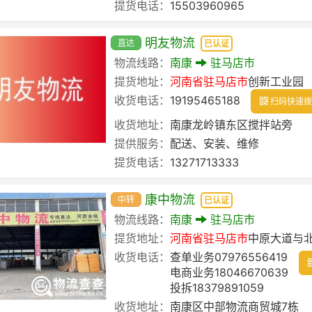
提货电话：
15503960965
明友物流
直达
已认证
物流线路：
南康
驻马店市
提货地址：
河南省
驻马店市
创新工业园
收货电话：
19195465188
扫码快速拨
收货地址：
南康龙岭镇东区搅拌站旁
提供服务：
配送、安装、维修
提货电话：
13271713333
康中物流
中转
已认证
物流线路：
南康
驻马店市
提货地址：
河南省
驻马店市
中原大道与
收货电话：
查单业务07976556419
电商业务18046670639
投拆18379891059
收货地址：
南康区中部物流商贸城7栋