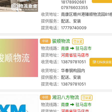
18178992661
07976603355
收货地址：
南康区赣州港臻顺物流园B1
提供服务：
配送、安装
提货电话：
17779740009
骏顺物流
中转
已认证
物流线路：
南康
驻马店市
提货地址：
河南省
驻马店市
收货电话：
13879781051
扫码快速拨
收货地址：
华春钢构园内
提供服务：
配送、安装
提货电话：
13879781051
湘汨八方物流
中转
已认证
物流线路：
南康
驻马店市
提货地址：
河南省
驻马店市