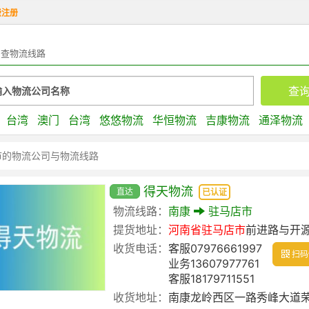
费注册
查物流线路
台湾
澳门
台湾
悠悠物流
华恒物流
吉康物流
通泽物流
市的物流公司与物流线路
得天物流
直达
已认证
物流线路：
南康
驻马店市
提货地址：
河南省
驻马店市
前进路与开
收货电话：
客服07976661997
扫码
业务13607977761
客服18179711551
收货地址：
南康龙岭西区一路秀峰大道