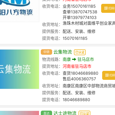
收货电话：
业务15070161185
扫码
查单13870747538
开单13979774103
渔珠木材城对面维平创业家具
收货地址：
提供服务：
配送、安装、维修
提货电话：
15070161185
云集物流
中转
已认证
物流线路：
南康
驻马店市
提货地址：
河南省
驻马店市
收货电话：
查货18046689880
扫码
售后4006360757
收货地址：
南康区南康区中部物流商贸城
提供服务：
配送、安装、维修
提货电话：
18046689880
达士途物流
直达
已认证