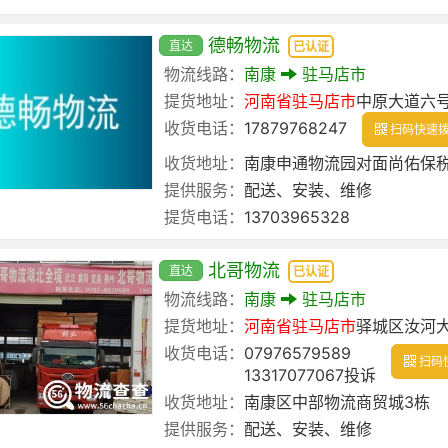
德畅物流
直达
已认证
物流线路：
南康
驻马店市
提货地址：
河南省
驻马店市
中原大道六
收货电话：
17879768247
扫码快速
收货地址：
南康申通物流园对面尚佑保税仓
提供服务：
配送、安装、维修
提货电话：
13703965328
北哥物流
直达
已认证
物流线路：
南康
驻马店市
提货地址：
河南省
驻马店市
驿城区汝河
收货电话：
07976579589
扫码
13317077067投诉
收货地址：
南康区中部物流商贸城3栋
提供服务：
配送、安装、维修