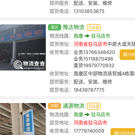
提供服务：
配送、安装、维修
提货电话：
13103853875
豫达物流
直达
已认证
物流线路：
南康
驻马店市
提货地址：
河南省
驻马店市
中原大道天
收货电话：
业务13766348420
扫码
业务15118870496
查货19979770932
收货地址：
南康区中部物流商贸城4栋靠
提供服务：
配送、安装、维修
提货电话：
18439787775
通源物流
中转
已认证
物流线路：
南康
驻马店市
提货地址：
河南省
驻马店市
收货电话：
17779740009
扫码快速