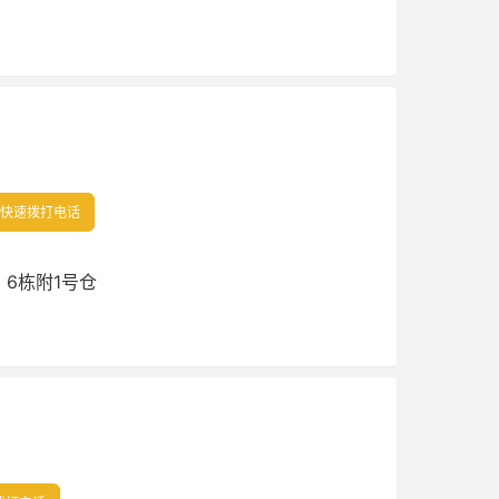
快速拨打电话
，6栋附1号仓