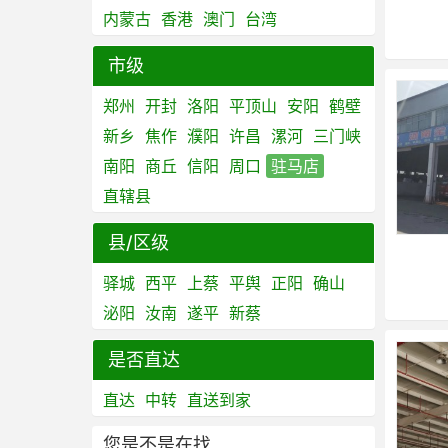
内蒙古
香港
澳门
台湾
市级
郑州
开封
洛阳
平顶山
安阳
鹤壁
新乡
焦作
濮阳
许昌
漯河
三门峡
南阳
商丘
信阳
周口
驻马店
直辖县
县/区级
驿城
西平
上蔡
平舆
正阳
确山
泌阳
汝南
遂平
新蔡
是否直达
直达
中转
直送到家
您是不是在找