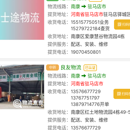
物流线路：
南康
驻马店市
提货地址：
河南省
驻马店市
驻马店驿城
收货电话：
15515775051业务
扫码
15279722184查货
收货地址：
南康区爱康慧谷物流园4栋
提供服务：
配送、安装、维修
提货电话：
19070450801
良友物流
中转
已认证
物流线路：
南康
驻马店市
提货地址：
河南省
驻马店市
收货电话：
13576677729
扫码
13767751797
13879714776开单
收货地址：
南康区红土地物流园4栋49-
提供服务：
配送、安装、维修
提货电话：
13576677729