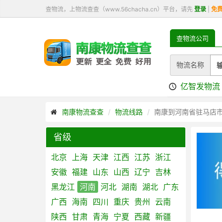
查物流，上物流查查（www.56chacha.cn）平台，请先
登录
|
免
查物流公司
物流名称
亿智发物流
南康物流查查
物流线路
南康到河南省驻马店
省级
北京
上海
天津
江西
江苏
浙江
安徽
福建
山东
山西
辽宁
吉林
黑龙江
河南
河北
湖南
湖北
广东
广西
海南
四川
重庆
贵州
云南
陕西
甘肃
青海
宁夏
西藏
新疆