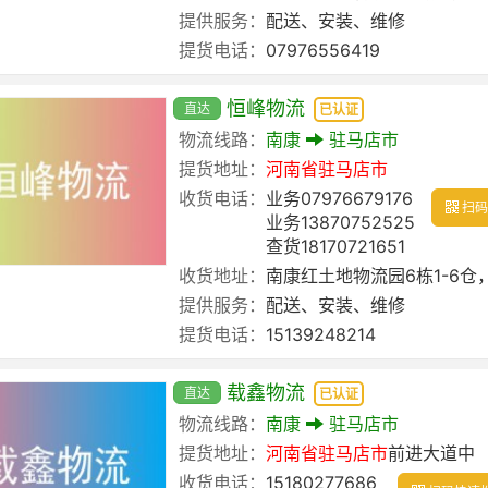
提供服务：
配送、安装、维修
提货电话：
07976556419
恒峰物流
直达
已认证
物流线路：
南康
驻马店市
提货地址：
河南省
驻马店市
收货电话：
业务07976679176
扫码
业务13870752525
查货18170721651
收货地址：
南康红土地物流园6栋1-6仓
提供服务：
配送、安装、维修
提货电话：
15139248214
载鑫物流
直达
已认证
物流线路：
南康
驻马店市
提货地址：
河南省
驻马店市
前进大道中
收货电话：
15180277686