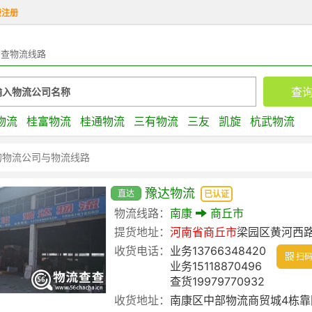
费注册
查物流线路
物流
桂富物流
桂通物流
三有物流
三友
凯旋
杭武物流
的物流公司与物流线路
豫达物流
直达
已认证
物流线路：
南康
商丘市
提货地址：
河南省
商丘市
梁园区黄河西
收货电话：
业务13766348420
扫码
业务15118870496
查货19979770932
收货地址：
南康区中部物流商贸城4栋靠