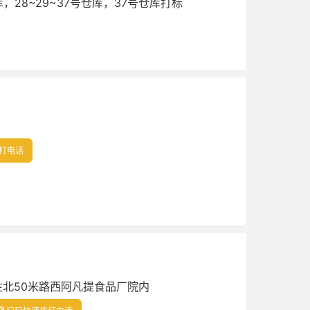
，28~29~37号仓库，37号仓库打标
打电话
北50米路西阿凡提食品厂院内