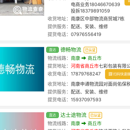
电商业务18046670639
投拆18379891059
收货地址：
南康区中部物流商贸城7栋
提供服务：
配送、安装、维修
提货电话：
07976556419
德畅物流
直达
已认证
物流线路：
南康
商丘市
提货地址：
河南省
商丘市
七彩包装有限
收货电话：
17879768247
扫码快速
收货地址：
南康申通物流园对面尚佑保税仓
提供服务：
配送、安装、维修
提货电话：
15937097593
达士途物流
直达
已认证
物流线路：
南康
商丘市