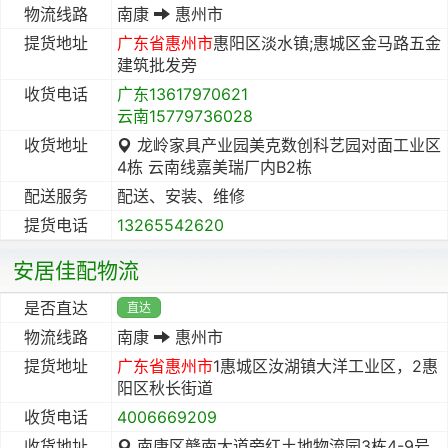
物流线路
南康
惠州市
提货地址
广东省
惠州市
惠阳区淡水镇;惠城区金马路五金
建筑批发旁
收货电话
广东13617970621
云南15779736028
收货地址
龙岭家具产业园美克数创科艺园对面工业区
4栋 云南线嘉美瑞厂内B2栋
配送服务
配送、安装、维修
提货电话
13265542620
安居佳配物流
是否直达
直达
物流线路
南康
惠州市
提货地址
广东省
惠州市
1惠城区汝湖镇大洋工业区，2惠
阳区秋长街道
收货电话
4006669209
收货地址
南康区赣南大道旁红土地物流园3栋4-9号