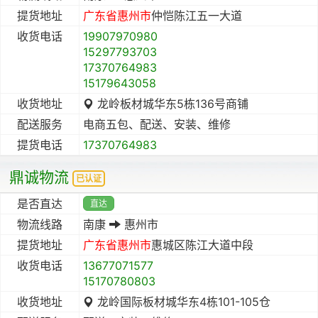
提货地址
广东省
惠州市
仲恺陈江五一大道
收货电话
19907970980
15297793703
17370764983
15179643058
收货地址
龙岭板材城华东5栋136号商铺
配送服务
电商五包、配送、安装、维修
提货电话
17370764983
鼎诚物流
已认证
是否直达
直达
物流线路
南康
惠州市
提货地址
广东省
惠州市
惠城区陈江大道中段
收货电话
13677071577
15170780803
收货地址
龙岭国际板材城华东4栋101-105仓