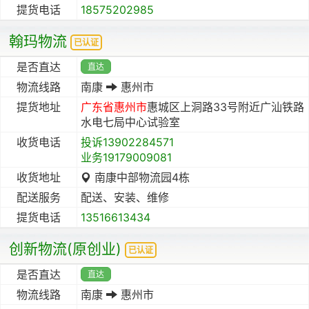
提货电话
18575202985
翰玛物流
已认证
是否直达
直达
物流线路
南康
惠州市
提货地址
广东省
惠州市
惠城区上洞路33号附近广汕铁路
水电七局中心试验室
收货电话
投诉13902284571
业务19179009081
收货地址
南康中部物流园4栋
配送服务
配送、安装、维修
提货电话
13516613434
创新物流(原创业)
已认证
是否直达
直达
物流线路
南康
惠州市