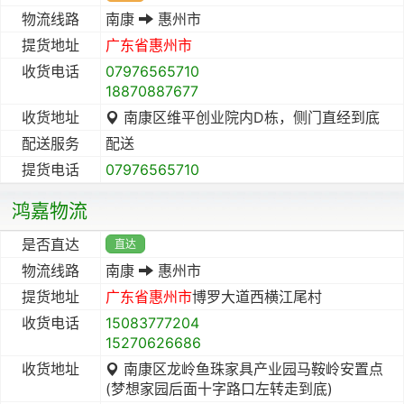
物流线路
南康
惠州市
提货地址
广东省
惠州市
收货电话
07976565710
18870887677
收货地址
南康区维平创业院内D栋，侧门直经到底
配送服务
配送
提货电话
07976565710
鸿嘉物流
是否直达
直达
物流线路
南康
惠州市
提货地址
广东省
惠州市
博罗大道西横江尾村
收货电话
15083777204
15270626686
收货地址
南康区龙岭鱼珠家具产业园马鞍岭安置点
(梦想家园后面十字路口左转走到底)