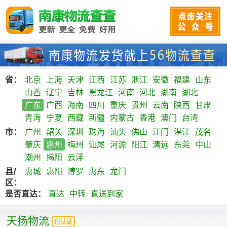
省：
北京
上海
天津
江西
江苏
浙江
安徽
福建
山东
山西
辽宁
吉林
黑龙江
河南
河北
湖南
湖北
广东
广西
海南
四川
重庆
贵州
云南
陕西
甘肃
青海
宁夏
西藏
新疆
内蒙古
香港
澳门
台湾
市：
广州
韶关
深圳
珠海
汕头
佛山
江门
湛江
茂名
肇庆
惠州
梅州
汕尾
河源
阳江
清远
东莞
中山
潮州
揭阳
云浮
县/
惠城
惠阳
博罗
惠东
龙门
区：
是否直达：
直达
中转
直送到家
天扬物流
已认证