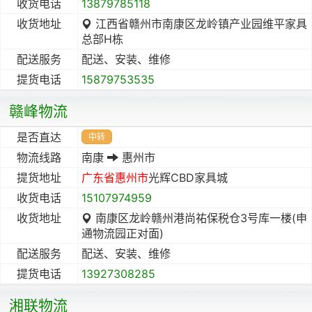
收货电话
13879785118
收货地址
江西省赣州市南康区龙岭镇产业园维平家具
总部H栋
配送服务
配送、安装、维修
提货电话
15879753535
赣峰物流
是否直达
中转
物流线路
南康
惠州市
提货地址
广东省
惠州市
光辉CBD家具城
收货电话
15107974959
收货地址
南康区龙岭赣州港尚祐保税仓3号库一楼(申
通物流园正对面)
配送服务
配送、安装、维修
提货电话
13927308285
湘联物流