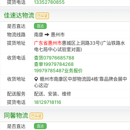
提货电话
13352780855
佳速达物流
已认证
是否直达
直达
物流线路
南康
惠州市
提货地址
广东省
惠州市
惠城区上洞路33号(广汕铁路水
电七局中心试验室对面)
收货电话
查货07976685788
查单19979784268
19979785487业务报价
收货地址
赣州市南康区中部物流园4栋‘靠品牌会展中
心这边’
配送服务
配送、安装、维修
提货电话
18129718116
同馨物流
已认证
是否直达
直达