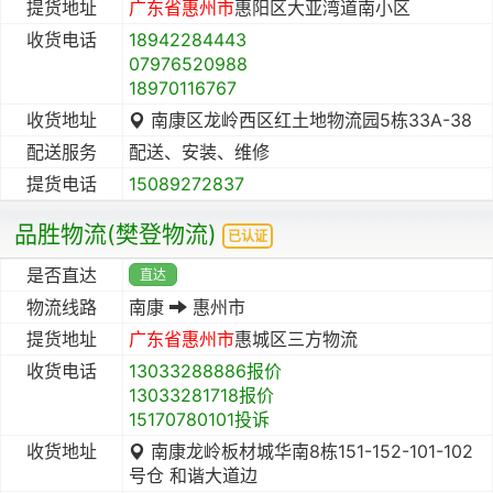
提货地址
广东省
惠州市
惠阳区大亚湾道南小区
收货电话
18942284443
07976520988
18970116767
收货地址
南康区龙岭西区红土地物流园5栋33A-38
配送服务
配送、安装、维修
提货电话
15089272837
品胜物流(樊登物流)
已认证
是否直达
直达
物流线路
南康
惠州市
提货地址
广东省
惠州市
惠城区三方物流
收货电话
13033288886报价
13033281718报价
15170780101投诉
收货地址
南康龙岭板材城华南8栋151-152-101-102
号仓 和谐大道边