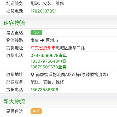
配送服务
配送、安装、维修
提货电话
17820137351
速客物流
是否直达
直达
物流线路
南康
惠州市
提货地址
广东省
惠州市
惠城区康华二路
收货电话
07976590678查单
13307976648电商
18679509678业务
收货地址
南康智道物流园A区i2栋(原臻顺物流园)
配送服务
配送、安装、维修
提货电话
18673536396
新大物流
是否直达
中转