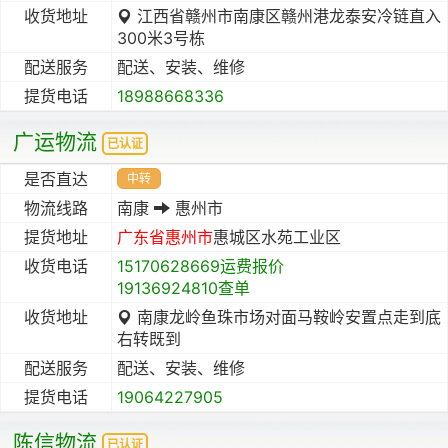
收货地址
江西省赣州市南康区赣州港龙泰安冷链直入
300米3号栋
配送服务
配送、安装、维修
提货电话
18988668336
广运物流
已认证
是否直达
中转
物流线路
南康
惠州市
提货地址
广东省
惠州市
惠城区水苑工业区
收货电话
15170628669运费报价
19136924810查单
收货地址
南康龙岭鱼珠市场对面马鞍岭安置点走到底
右转既到
配送服务
配送、安装、维修
提货电话
19064227905
陈信物流
已认证