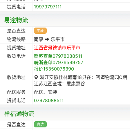
提货电话
19979797111
易途物流
是否直达
中转
物流线路
南康
乐平市
提货地址
江西省
景德镇市
乐平市
收货电话
赣苏查单07978088511
皖浙查单07976599757
报价15350076390
收货地址
浙江安徽桂林赣南18县在：智道物流园C期
江苏江西全境：爱康慧谷
配送服务
配送、安装
提货电话
07978088511
祥福通物流
是否直达
直达