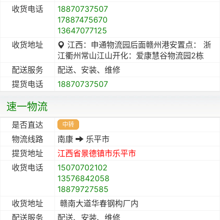
收货电话
18870737507
17887475670
13647077125
收货地址
江西：申通物流园后面赣州港安置点： 浙
江衢州常山江山开化：爱康慧谷物流园2栋
配送服务
配送、安装、维修
提货电话
18870737507
速一物流
是否直达
中转
物流线路
南康
乐平市
提货地址
江西省
景德镇市
乐平市
收货电话
15070702102
13576842058
18879727585
收货地址
赣南大道华春钢构厂内
配送服务
配送、安装、维修