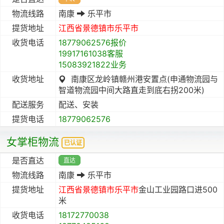
物流线路
南康
乐平市
提货地址
江西省
景德镇市
乐平市
收货电话
18779062576报价
19917161038客服
15083921822业务
收货地址
南康区龙岭镇赣州港安置点(申通物流园与
智道物流园中间大路直走到底右拐200米)
配送服务
配送、安装
提货电话
18779062576
女掌柜物流
已认证
是否直达
直达
物流线路
南康
乐平市
提货地址
江西省
景德镇市
乐平市
金山工业园路口进500
米
收货电话
18172770038