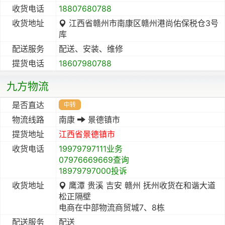
收货电话
18807680788
收货地址
江西省赣州市南康区赣州港尚佑保税仓3号
库
配送服务
配送、安装、维修
提货电话
18607980788
九方物流
是否直达
中转
物流线路
南康
景德镇市
提货地址
江西省
景德镇市
收货电话
19979797111业务
07976669669查询
18979797000投诉
收货地址
鹰潭 贵溪 吉安 赣州 抚州收货在和谐大道
松正隔壁
电商在中部物流商贸城7、8栋
配送服务
配送