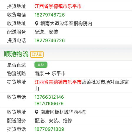
提货地址
江西省
景德镇市
乐平市
收货电话
18279746726
收货地址
赣南大道边华春钢构院内
配送服务
配送、安装
提货电话
18279746726
顺驰物流
已认证
是否直达
直达
物流线路
南康
乐平市
提货地址
江西省
景德镇市
乐平市
蔬菜批发市场对面邱家
山
收货电话
13766312146
18170106679
收货地址
南康区板材城华西4栋
配送服务
配送、安装、维修
提货电话
18770971809