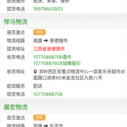
配送服务
配送、安装、维修
提货电话
19979843952
悍马物流
是否直达
中转
物流线路
南康
景德镇市
提货地址
江西省
景德镇市
收货电话
15770898706查件
15770887928加微报价
收货地址
龙岭西区安置点物流中心一层家乐多超市对
面路口进来60米金龙社区九栋八号
配送服务
配送
提货电话
15770898706
展宏物流
是否直达
中转
物流线路
南康
乐平市