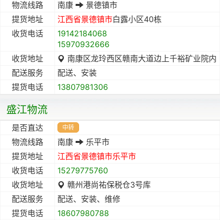
物流线路
南康
景德镇市
提货地址
江西省
景德镇市
白露小区40栋
收货电话
19142184068
15970932666
收货地址
南康区龙玲西区赣南大道边上千裕矿业院内
配送服务
配送、安装
提货电话
13807981306
盛江物流
是否直达
中转
物流线路
南康
乐平市
提货地址
江西省
景德镇市
乐平市
收货电话
15279775760
收货地址
赣州港尚祐保税仓3号库
配送服务
配送、安装、维修
提货电话
18607980788