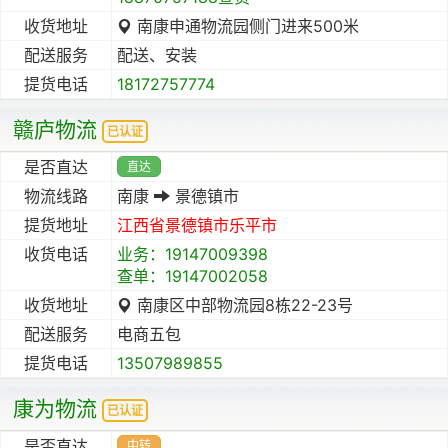
收货地址
南康申通物流园侧门进来500米
配送服务
配送、安装
提货电话
18172757774
赣庐物流
已认证
是否直达
直达
物流线路
南康
景德镇市
提货地址
江西省
景德镇市
乐平市
收货电话
业务：19147009398
查单：19147002058
收货地址
南康区中部物流园8栋22-23号
配送服务
电商五包
提货电话
13507989855
康为物流
已认证
是否直达
中转