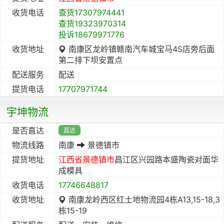
收货电话
查货17307974441
查货19323970314
投诉18679971776
收货地址
南康区龙岭镇赣南汽车城宝马4S店旁后面
第二排下坝安置点
配送服务
配送
提货电话
17707971744
宇坤物流
是否直达
直达
物流线路
南康
景德镇市
提货地址
江西省
景德镇市
昌江区兴园路本盛陶瓷对面华
成模具
收货电话
17746648817
收货地址
南康龙岭西区红土地物流园4栋A13,15-18,3
栋15-19