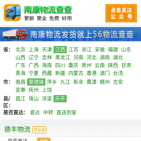
省：
北京
上海
天津
江西
江苏
浙江
安徽
福建
山东
山西
辽宁
吉林
黑龙江
河南
河北
湖南
湖北
广东
广西
海南
四川
重庆
贵州
云南
陕西
甘肃
青海
宁夏
西藏
新疆
内蒙古
香港
澳门
台湾
市：
南昌
景德镇
萍乡
九江
新余
鹰潭
赣州
吉安
宜春
抚州
上饶
县/
昌江
珠山
浮梁
乐平
区：
是否直达：
直达
中转
直送到家
德丰物流
已认证
是否直达
中转