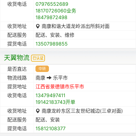
收货电话
07976552689
18170726060业务
18479872498
收货地址
南康和谐大道龙岭派出所斜对面
配送服务
配送、安装、维修
提货电话
13507989855
天翼物流
已认证
是否直达
中转
物流线路
南康
乐平市
提货地址
江西省
景德镇市
乐平市
收货电话
13479497411
19142183743开单
收货地址
南康龙岭东区三友世纪城边(三卓对面)
配送服务
配送、安装
提货电话
15812108377