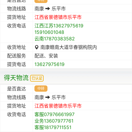
物流线路
南康
乐平市
提货地址
江西省
景德镇市
乐平市
收货电话
江西江苏13627975619
15910601048
云南17870383582
收货地址
南康赣南大道华春钢构院内
配送服务
配送、安装
提货电话
13627975619
得天物流
已认证
是否直达
中转
物流线路
南康
乐平市
提货地址
江西省
景德镇市
乐平市
收货电话
客服07976661997
业务13607977761
客服18179711551