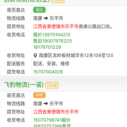
是否直达
直达
物流线路
南康
乐平市
提货地址
江西省
景德镇市
乐平市
高速公路出口处。
收货电话
报价13970104212
售后19007976225
18179701229
收货地址
南康区龙岭板材城华东12东109至120
配送服务
配送、安装、维修
提货电话
15707004028
飞豹物流(一诺)
已认证
是否直达
中转
物流线路
南康
乐平市
提货地址
江西省
景德镇市
乐平市
收货电话
15070798741报价
18870757188查货