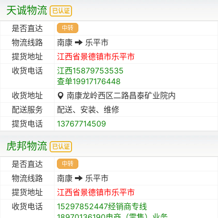
天诚物流
已认证
是否直达
中转
物流线路
南康
乐平市
提货地址
江西省
景德镇市
乐平市
收货电话
江西15879753535
查单19917176448
收货地址
南康龙岭西区二路昌泰矿业院内
配送服务
配送、安装、维修
提货电话
13767714509
虎邦物流
已认证
是否直达
中转
物流线路
南康
乐平市
提货地址
江西省
景德镇市
乐平市
收货电话
15297852447经销商专线
18970136190电商（零售）业务