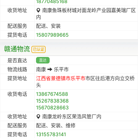
18770485168
收货地址
南康鱼珠板材城对面龙岭产业园嘉美瑞厂区
内
配送服务
配送、安装
提货电话
15807989665
赣通物流
已认证
是否直达
直达
物流线路
南康
乐平市
提货地址
江西省
景德镇市
乐平市
市区往后港方向立交桥
头
收货电话
13867674588
15267838368
15670828663
收货地址
南康龙岭东区荣浩风管厂内
配送服务
配送、安装、维修
提货电话
13155783141