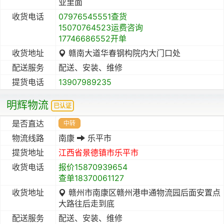
业里面
收货电话
07976545551查货
15070764523运费咨询
17746686552开单
收货地址
赣南大道华春钢构院内大门口处
配送服务
配送、安装、维修
提货电话
13907989235
明辉物流
已认证
是否直达
中转
物流线路
南康
乐平市
提货地址
江西省
景德镇市
乐平市
收货电话
报价15870939654
查单18370061127
收货地址
赣州市南康区赣州港申通物流园后面安置点
大路往后走到底
配送服务
配送、安装、维修