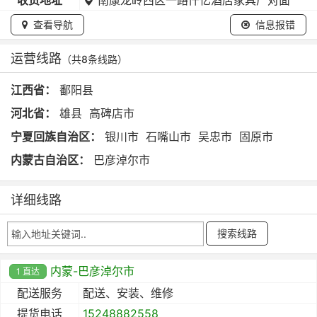
查看导航
信息报错
运营线路
（共8条线路）
江西省：
鄱阳县
河北省：
雄县
高碑店市
宁夏回族自治区：
银川市
石嘴山市
吴忠市
固原市
内蒙古自治区：
巴彦淖尔市
详细线路
内蒙-巴彦淖尔市
1 直达
配送服务
配送、安装、维修
提货电话
15248882558