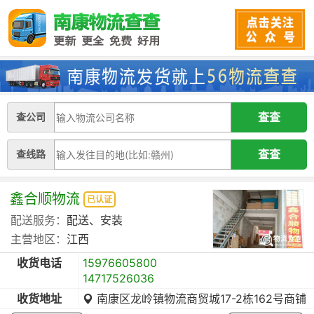
查公司
查线路
鑫合顺物流
已认证
配送服务：
配送、安装
主营地区：
江西
收货电话
15976605800
14717526036
收货地址
南康区龙岭镇物流商贸城17-2栋162号商铺