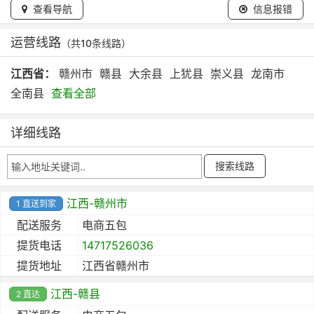
查看导航
信息报错
运营线路
（共10条线路）
江西省：
赣州市
赣县
大余县
上犹县
崇义县
龙南市
全南县
查看全部
详细线路
江西-赣州市
1 直送到家
配送服务
电商五包
提货电话
14717526036
提货地址
江西省赣州市
江西-赣县
2 直达