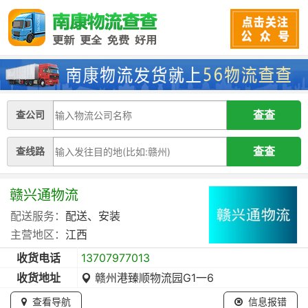
查公司
查线路
赣兴通物流
配送服务：
配送、安装
主营地区：
江西
收货电话
13707977013
收货地址
赣州港臻顺物流园G1一6
查看导航
信息报错