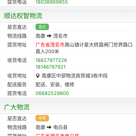
提货电话
18038969855
顺达权智物流
是否直达
直达
物流线路
南康
茂名市
提货地址
广东省
茂名市
高山镇计星大转盘闸门世界路口
直入200米
收货电话
18827977226
18146797921
收货地址
南康区中部物流商贸城3栋中段
配送服务
配送、安装、维修
提货电话
06682529800
广大物流
是否直达
中转
物流线路
南康
电白县
提货地址
广东省
茂名市
电白县