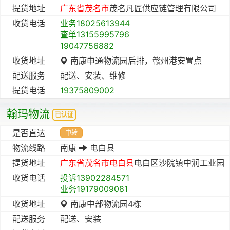
提货地址
广东省
茂名市
茂名凡匠供应链管理有限公司
收货电话
业务18025613944
查单13155995796
19047756882
收货地址
南康申通物流园后排，赣州港安置点
配送服务
配送、安装、维修
提货电话
19375809002
翰玛物流
已认证
是否直达
中转
物流线路
南康
电白县
提货地址
广东省
茂名市
电白县
电白区沙院镇中润工业园
收货电话
投诉13902284571
业务19179009081
收货地址
南康中部物流园4栋
配送服务
配送、安装