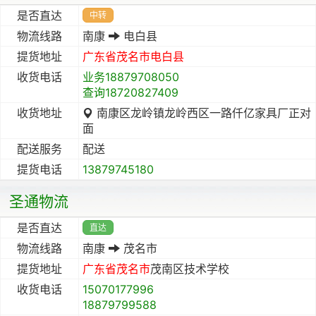
是否直达
中转
物流线路
南康
电白县
提货地址
广东省
茂名市
电白县
收货电话
业务18879708050
查询18720827409
收货地址
南康区龙岭镇龙岭西区一路仟亿家具厂正对
面
配送服务
配送
提货电话
13879745180
圣通物流
是否直达
直达
物流线路
南康
茂名市
提货地址
广东省
茂名市
茂南区技术学校
收货电话
15070177996
18879799588