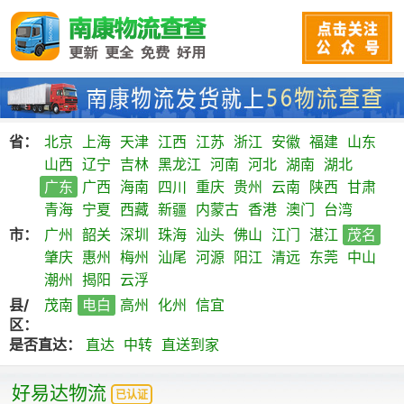
省：
北京
上海
天津
江西
江苏
浙江
安徽
福建
山东
山西
辽宁
吉林
黑龙江
河南
河北
湖南
湖北
广东
广西
海南
四川
重庆
贵州
云南
陕西
甘肃
青海
宁夏
西藏
新疆
内蒙古
香港
澳门
台湾
市：
广州
韶关
深圳
珠海
汕头
佛山
江门
湛江
茂名
肇庆
惠州
梅州
汕尾
河源
阳江
清远
东莞
中山
潮州
揭阳
云浮
县/
茂南
电白
高州
化州
信宜
区：
是否直达：
直达
中转
直送到家
好易达物流
已认证