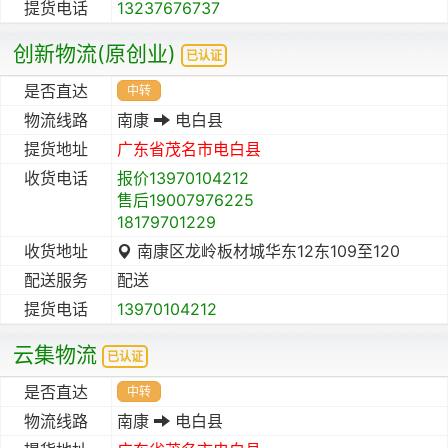
提货电话
13237676737
创新物流(原创业)
已认证
是否直达
中转
物流线路
南康
电白县
提货地址
广东省
茂名市
电白县
收货电话
报价13970104212
售后19007976225
18179701229
收货地址
南康区龙岭板材城华东12东109至120
配送服务
配送
提货电话
13970104212
云集物流
已认证
是否直达
中转
物流线路
南康
电白县