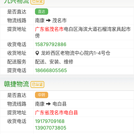
九兴物流
已认证
是否直达
直达
物流线路
南康
茂名市
提货地址
广东省
茂名市
电白区海滨大道石榴湾家具起市
傍
收货电话
15879792886
收货地址
龙岭西区老物流中心院内1-4号仓
配送服务
配送、安装、维修
提货电话
18666805565
赣捷物流
已认证
是否直达
中转
物流线路
南康
电白县
提货地址
广东省
茂名市
电白县
收货电话
19179709168
13907073805