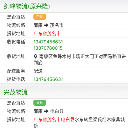
剑峰物流(原兴隆)
是否直达
中转
物流线路
南康
茂名市
提货地址
广东省
茂名市
收货电话
13479456631
13870780015
收货地址
南康区鱼珠木材市场正大门正对面马路直进
到底
配送服务
配送
提货电话
13479456631
兴茂物流
是否直达
直达
物流线路
南康
电白县
提货地址
广东省
茂名市
电白县
水东转盘梁氏红木家具城
傍