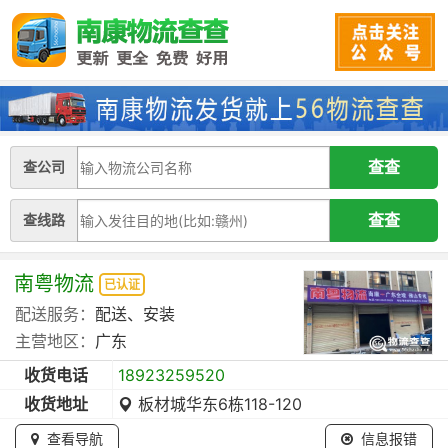
查公司
查线路
南粤物流
已认证
配送服务：
配送、安装
主营地区：
广东
收货电话
18923259520
收货地址
板材城华东6栋118-120
查看导航
信息报错