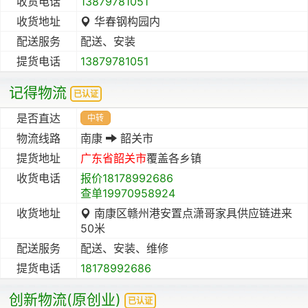
收货电话
13879781051
收货地址
华春钢构园内
配送服务
配送、安装
提货电话
13879781051
记得物流
已认证
是否直达
中转
物流线路
南康
韶关市
提货地址
广东省
韶关市
覆盖各乡镇
收货电话
报价18178992686
查单19970958924
收货地址
南康区赣州港安置点潇哥家具供应链进来
50米
配送服务
配送、安装、维修
提货电话
18178992686
创新物流(原创业)
已认证