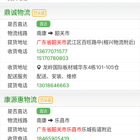
鼎诚物流
已认证
是否直达
直达
物流线路
南康
韶关市
提货地址
广东省
韶关市
武江区百旺路中(榕兴物流附近)
收货电话
13677071577
15170780803
收货地址
龙岭国际板材城华东4栋101-105仓
配送服务
配送、安装、维修
提货电话
13018646663
康源惠物流
已认证
是否直达
直达
物流线路
南康
乐昌市
提货地址
广东省
韶关市
乐昌市
乐城街道附近
收货电话
18465905419