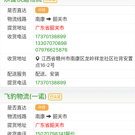
是否直达
中转
物流线路
南康
韶关市
提货地址
广东省
韶关市
收货电话
17370138899
13307070898
07976625876
收货地址
江西省赣州市南康区龙岭祥龙社区社背安置
点16-2号
配送服务
配送、安装
提货电话
17370138899
飞豹物流(一诺)
已认证
是否直达
中转
物流线路
南康
韶关市
提货地址
广东省
韶关市
收货电话
15070798741报价