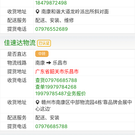
18479872498
收货地址
南康和谐大道龙岭派出所斜对面
配送服务
配送、安装、维修
提货电话
07976552689
佳速达物流
已认证
是否直达
中转
物流线路
南康
乐昌市
提货地址
广东省
韶关市
乐昌市
收货电话
查货07976685788
查单19979784268
19979785487业务报价
收货地址
赣州市南康区中部物流园4栋‘靠品牌会展中
心这边’
配送服务
配送、安装
提货电话
07976685788