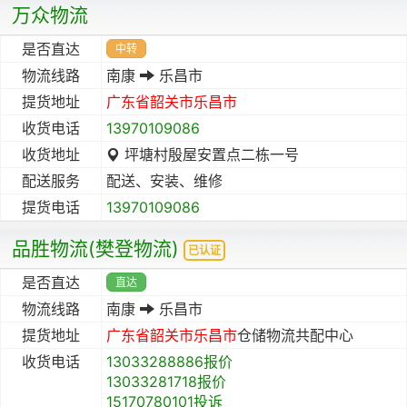
万众物流
是否直达
中转
物流线路
南康
乐昌市
提货地址
广东省
韶关市
乐昌市
收货电话
13970109086
收货地址
坪塘村殷屋安置点二栋一号
配送服务
配送、安装、维修
提货电话
13970109086
品胜物流(樊登物流)
已认证
是否直达
直达
物流线路
南康
乐昌市
提货地址
广东省
韶关市
乐昌市
仓储物流共配中心
收货电话
13033288886报价
13033281718报价
15170780101投诉