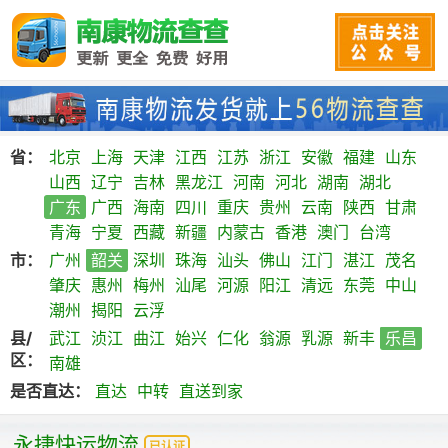
省：
北京
上海
天津
江西
江苏
浙江
安徽
福建
山东
山西
辽宁
吉林
黑龙江
河南
河北
湖南
湖北
广东
广西
海南
四川
重庆
贵州
云南
陕西
甘肃
青海
宁夏
西藏
新疆
内蒙古
香港
澳门
台湾
市：
广州
韶关
深圳
珠海
汕头
佛山
江门
湛江
茂名
肇庆
惠州
梅州
汕尾
河源
阳江
清远
东莞
中山
潮州
揭阳
云浮
县/
武江
浈江
曲江
始兴
仁化
翁源
乳源
新丰
乐昌
区：
南雄
是否直达：
直达
中转
直送到家
永捷快运物流
已认证