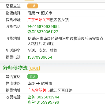
是否直达
中转
物流线路
南康
韶关市
提货地址
广东省
韶关市
覆盖各乡镇
收货电话
报价15870939654
查单18370061127
收货地址
赣州市南康区赣州港申通物流园后面安置点
大路往后走到底
配送服务
配送、安装、维修
提货电话
15870939654
舒师傅物流
已认证
是否直达
直达
物流线路
南康
韶关市
提货地址
广东省
韶关市
武江区百旺路
收货电话
业务18025613944
查单13155995796