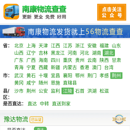
省：
北京
上海
天津
江西
江苏
浙江
安徽
福建
山东
山西
辽宁
吉林
黑龙江
河南
河北
湖南
湖北
广东
广西
海南
四川
重庆
贵州
云南
陕西
甘肃
青海
宁夏
西藏
新疆
内蒙古
香港
澳门
台湾
市：
武汉
黄石
十堰
宜昌
襄阳
鄂州
荆门
孝感
荆州
黄冈
咸宁
随州
恩施
直辖县
县/
沙市
荆州
公安
监利
江陵
石首
洪湖
松滋
区：
是否直达：
直达
中转
直送到家
豫达物流
已认证
是否直达
直达