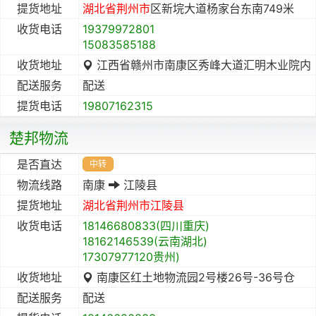
提货地址
湖北省
荆州市
区新垸大道杨家台东南749米
收货电话
19379972801
15083585188
收货地址
江西省赣州市南康区秀峰大道汇明木业院内
配送服务
配送
提货电话
19807162315
楚邦物流
是否直达
中转
物流线路
南康
江陵县
提货地址
湖北省
荆州市
江陵县
收货电话
18146680833(四川重庆)
18162146539(云南湖北)
17307977120贵州)
收货地址
南康区红土地物流园2号楼26号-36号仓
配送服务
配送