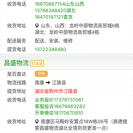
收货电话
18870887154山东山西
13766348420湖北
18470197121查货
收货地址
山东、山西：龙岭中部物流商贸城6栋
湖北：龙岭中部物流商贸城4栋
配送服务
配送、安装、维修
提货电话
13722348480
昌盛物流
已认证
是否直达
中转
物流线路
南康
江陵县
提货地址
湖北省
荆州市
江陵县
收货电话
业务报价17379737061
客服投诉18676663282
开单微信18170670910
收货地址
南康区马鞍岭安置点18W栋06号（高德搜
索昌盛物流湖北全境到货更准一点）