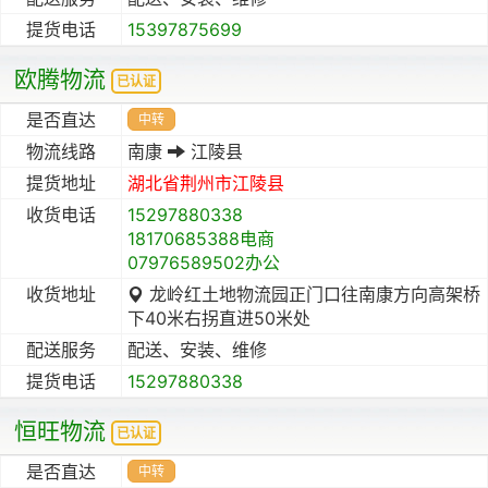
提货电话
15397875699
欧腾物流
已认证
是否直达
中转
物流线路
南康
江陵县
提货地址
湖北省
荆州市
江陵县
收货电话
15297880338
18170685388电商
07976589502办公
收货地址
龙岭红土地物流园正门口往南康方向高架桥
下40米右拐直进50米处
配送服务
配送、安装、维修
提货电话
15297880338
恒旺物流
已认证
是否直达
中转