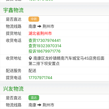
宇鑫物流
是否直达
中转
物流线路
南康
荆州市
提货地址
湖北省
荆州市
收货电话
查货17307974441
查货19323970314
投诉18679971776
收货地址
南康区龙岭镇赣南汽车城宝马4S店旁后面
第二排下坝安置点
配送服务
配送
提货电话
17707971744
兴友物流
是否直达
直达
物流线路
南康
荆州市