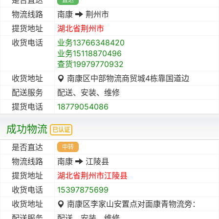
物流线路
南康
荆州市
提货地址
湖北省
荆州市
收货电话
业务13766348420
业务15118870496
查货19979770932
收货地址
南康区中部物流商贸城4栋靠国道边
配送服务
配送、安装、维修
提货电话
18779054086
成功物流
已认证
是否直达
中转
物流线路
南康
江陵县
提货地址
湖北省
荆州市
江陵县
收货电话
15397875699
收货地址
南康区李家山安置点对面康青物流旁：
配送服务
配送、安装、维修