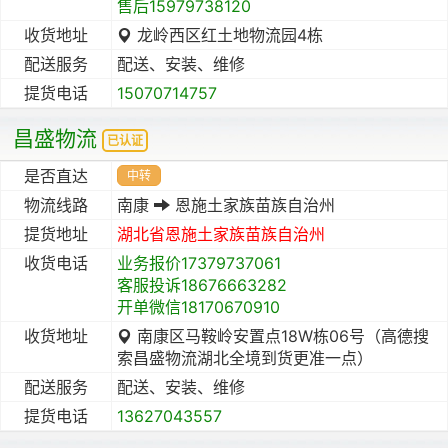
售后15979738120
收货地址
龙岭西区红土地物流园4栋
配送服务
配送、安装、维修
提货电话
15070714757
昌盛物流
已认证
是否直达
中转
物流线路
南康
恩施土家族苗族自治州
提货地址
湖北省
恩施土家族苗族自治州
收货电话
业务报价17379737061
客服投诉18676663282
开单微信18170670910
收货地址
南康区马鞍岭安置点18W栋06号（高德搜
索昌盛物流湖北全境到货更准一点）
配送服务
配送、安装、维修
提货电话
13627043557