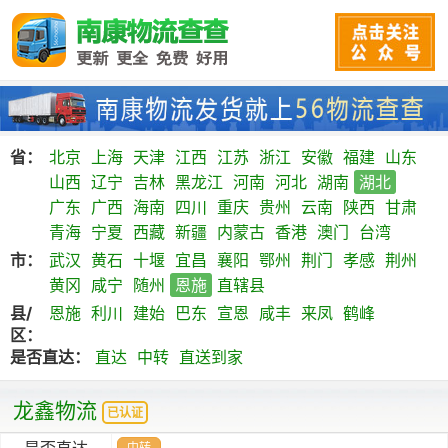
省：
北京
上海
天津
江西
江苏
浙江
安徽
福建
山东
山西
辽宁
吉林
黑龙江
河南
河北
湖南
湖北
广东
广西
海南
四川
重庆
贵州
云南
陕西
甘肃
青海
宁夏
西藏
新疆
内蒙古
香港
澳门
台湾
市：
武汉
黄石
十堰
宜昌
襄阳
鄂州
荆门
孝感
荆州
黄冈
咸宁
随州
恩施
直辖县
县/
恩施
利川
建始
巴东
宣恩
咸丰
来凤
鹤峰
区：
是否直达：
直达
中转
直送到家
龙鑫物流
已认证
是否直达
中转