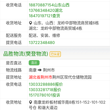
收货电话
18870887154山东山西
13766348420湖北
18470197121查货
收货地址
山东、山西：龙岭中部物流商贸城6栋
湖北：龙岭中部物流商贸城4栋
配送服务
配送、安装、维修
提货电话
13722348480
品胜物流(樊登物流)
已认证
是否直达
直达
物流线路
南康
荆州市
提货地址
湖北省
荆州市
荆州区现代仓储物流园
收货电话
13033288886报价
13033281718报价
15170780101投诉
收货地址
南康龙岭板材城华南8栋151-152-101-102
号仓 和谐大道边