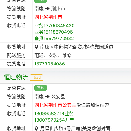
物流线路
南康
荆州市
提货地址
湖北省
荆州市
收货电话
业务13766348420
业务15118870496
查货19979770932
收货地址
南康区中部物流商贸城4栋靠国道边
配送服务
配送、安装、维修
提货电话
18779054086
恒旺物流
已认证
是否直达
直达
物流线路
南康
公安县
提货地址
湖北省
荆州市
公安县
沿江路加油站旁
收货电话
13699583719业务
18007970254开单
收货地址
月星供应链6号厂房(美克数创对面)