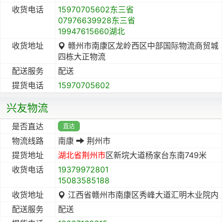
收货电话
15970705602东三省
07976639928东三省
19947615660湖北
收货地址
赣州市南康区龙岭西区中部国际物流商贸城
四栋大正物流
配送服务
配送
提货电话
15970705602
兴友物流
是否直达
直达
物流线路
南康
荆州市
提货地址
湖北省
荆州市
区新垸大道杨家台东南749米
收货电话
19379972801
15083585188
收货地址
江西省赣州市南康区秀峰大道汇明木业院内
配送服务
配送