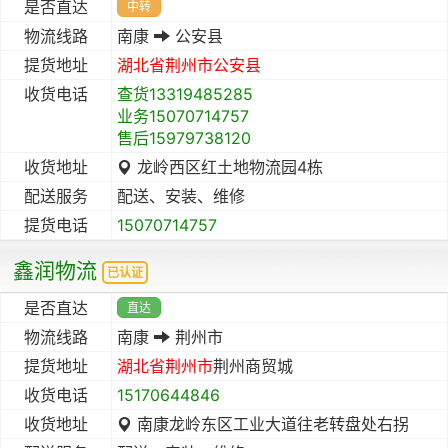
是否直达
中转
物流线路
南康
公安县
提货地址
湖北省
荆州市
公安县
收货电话
查货13319485285
业务15070714757
售后15979738120
收货地址
龙岭西区红土地物流园4栋
配送服务
配送、安装、维修
提货电话
15070714757
鑫润物流
已认证
是否直达
直达
物流线路
南康
荆州市
提货地址
湖北省
荆州市
荆州商贸城
收货电话
15170644846
收货地址
南康龙岭东区工业大道往老转盘处右拐