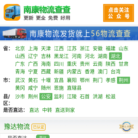
省：
北京
上海
天津
江西
江苏
浙江
安徽
福建
山东
山西
辽宁
吉林
黑龙江
河南
河北
湖南
湖北
广东
广西
海南
四川
重庆
贵州
云南
陕西
甘肃
青海
宁夏
西藏
新疆
内蒙古
香港
澳门
台湾
市：
武汉
黄石
十堰
宜昌
襄阳
鄂州
荆门
孝感
荆州
黄冈
咸宁
随州
恩施
直辖县
县/
沙市
荆州
公安
监利
江陵
石首
洪湖
松滋
区：
是否直达：
直达
中转
直送到家
豫达物流
已认证
是否直达
直达