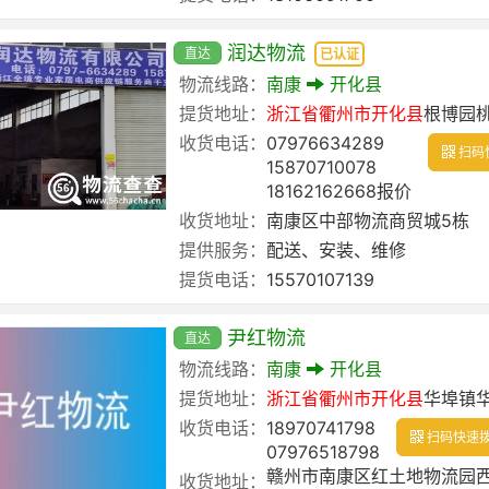
润达物流
直达
已认证
物流线路：
南康
开化县
提货地址：
浙江省
衢州市
开化县
根博园
收货电话：
07976634289
扫码
15870710078
18162162668报价
收货地址：
南康区中部物流商贸城5栋
提供服务：
配送、安装、维修
提货电话：
15570107139
尹红物流
直达
物流线路：
南康
开化县
提货地址：
浙江省
衢州市
开化县
华埠镇
收货电话：
18970741798
扫码快速
07976518798
赣州市南康区红土地物流园
收货地址：