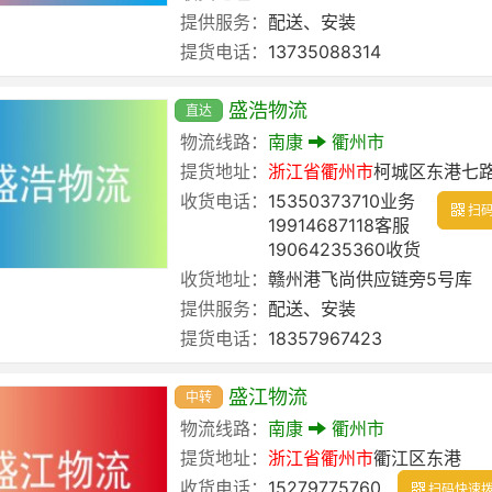
提供服务：
配送、安装
提货电话：
13735088314
盛浩物流
直达
物流线路：
南康
衢州市
提货地址：
浙江省
衢州市
柯城区东港七路8
收货电话：
15350373710业务
扫码
19914687118客服
19064235360收货
收货地址：
赣州港飞尚供应链旁5号库
提供服务：
配送、安装
提货电话：
18357967423
盛江物流
中转
物流线路：
南康
衢州市
提货地址：
浙江省
衢州市
衢江区东港
收货电话：
15279775760
扫码快速