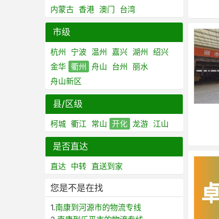
内蒙古
香港
澳门
台湾
市级
杭州
宁波
温州
嘉兴
湖州
绍兴
金华
衢州
舟山
台州
丽水
舟山新区
县/区级
柯城
衢江
常山
开化
龙游
江山
是否直达
直达
中转
直送到家
您是不是在找
1.
南康到河源市的物流专线