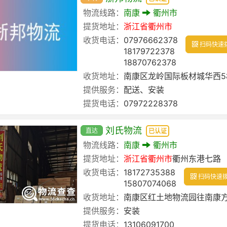
物流线路：
南康
衢州市
提货地址：
浙江省
衢州市
收货电话：
07976662378
扫码快速
18179722378
18870762378
收货地址：
南康区龙岭国际板材城华西5
提供服务：
配送、安装
提货电话：
07972228378
刘氏物流
直达
已认证
物流线路：
南康
衢州市
提货地址：
浙江省
衢州市
衢州东港七路
收货电话：
18172735388
扫码快速
15807074068
收货地址：
南康区红土地物流园往南康方
提供服务：
安装
提货电话：
13106091700