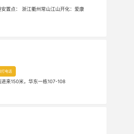
安置点： 浙江衢州常山江山开化：爱康
拨打电话
来150米，华东一栋107-108