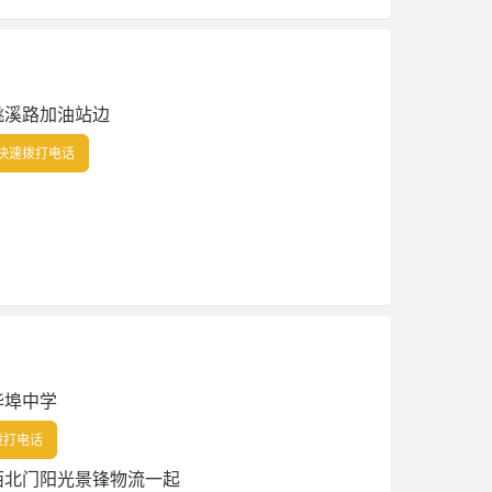
桃溪路加油站边
快速拨打电话
华埠中学
拨打电话
西北门阳光景锋物流一起