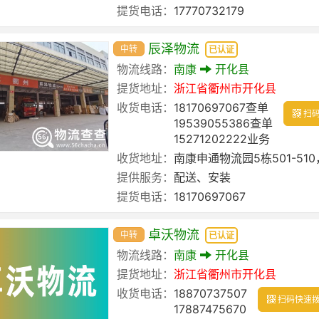
提货电话：
17770732179
辰泽物流
中转
已认证
物流线路：
南康
开化县
提货地址：
浙江省
衢州市
开化县
收货电话：
18170697067查单
扫码
19539055386查单
15271202222业务
收货地址：
南康申通物流园5栋501-510，
提供服务：
配送、安装
提货电话：
18170697067
卓沃物流
中转
已认证
物流线路：
南康
开化县
提货地址：
浙江省
衢州市
开化县
收货电话：
18870737507
扫码快速
17887475670