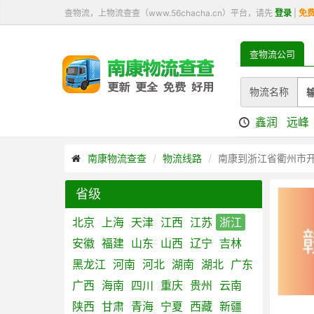
查物流，上物流查查（www.56chacha.cn）平台，请先
登录
|
免
查物流公司
物流名称
鑫润
远峰
南康物流查查
物流线路
南康到浙江省衢州市
省级
北京
上海
天津
江西
江苏
浙江
安徽
福建
山东
山西
辽宁
吉林
黑龙江
河南
河北
湖南
湖北
广东
广西
海南
四川
重庆
贵州
云南
陕西
甘肃
青海
宁夏
西藏
新疆