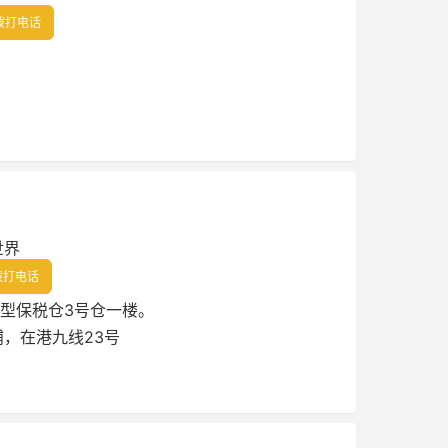
拨打电话
世界
拨打电话
用型保税仓3号仓一楼。
，在港九线23号