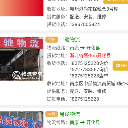
收货地址：
赣州港尚祐保税仓3号库
提供服务：
配送、安装、维修
提货电话：
13867005924
中驰物流
中转
物流线路：
南康
开化县
提货地址：
浙江省
衢州市
开化县
收货电话：
18275125228询价
扫码
15727783567询价
18275125228查单
收货地址：
南康区中部物流商贸城3栋1-2-
提供服务：
配送、安装、维修
提货电话：
18275125228
易途物流
中转
物流线路：
南康
开化县