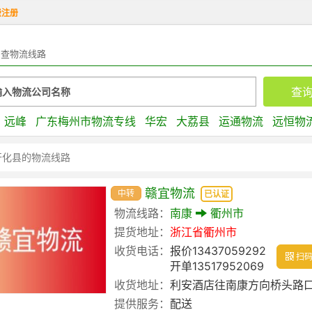
费注册
查物流线路
远峰
广东梅州市物流专线
华宏
大荔县
运通物流
远恒物
开化县的物流线路
赣宜物流
中转
已认证
物流线路：
南康
衢州市
提货地址：
浙江省
衢州市
收货电话：
报价13437059292
扫码
开单13517952069
收货地址：
利安酒店往南康方向桥头路口
提供服务：
配送