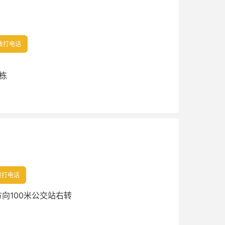
拨打电话
栋
拨打电话
向100米公交站右转