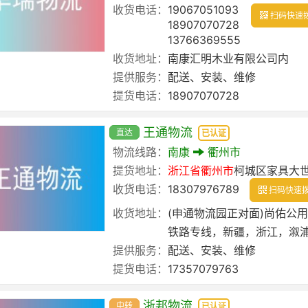
收货电话：
19067051093
扫码快速
18907070728
13766369555
收货地址：
南康汇明木业有限公司内
提供服务：
配送、安装、维修
提货电话：
18907070728
王通物流
直达
已认证
物流线路：
南康
衢州市
提货地址：
浙江省
衢州市
柯城区家具大
收货电话：
18307976789
扫码快速
收货地址：
(申通物流园正对面)尚佑公
铁路专线，新疆，浙江，溆浦
提供服务：
配送、安装、维修
提货电话：
17357079763
浙邦物流
中转
已认证