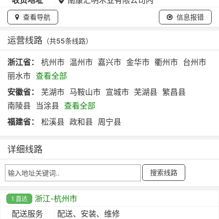
查看导航
信息报错
运营线路
（共55条线路）
浙江省：
杭州市
温州市
嘉兴市
金华市
衢州市
台州市
丽水市
查看全部
安徽省：
芜湖市
马鞍山市
宣城市
芜湖县
繁昌县
南陵县
当涂县
查看全部
福建省：
松溪县
政和县
周宁县
详细线路
浙江-杭州市
1 直达
配送服务
配送、安装、维修