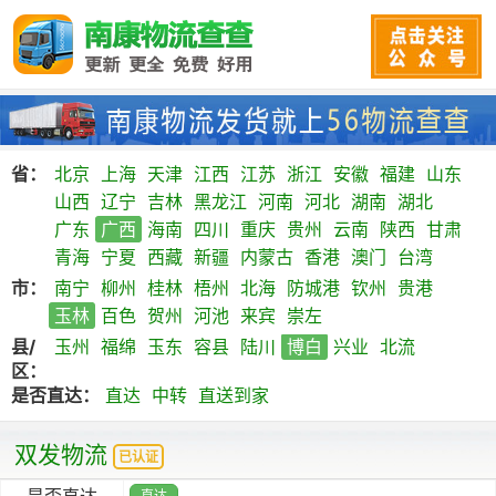
省：
北京
上海
天津
江西
江苏
浙江
安徽
福建
山东
山西
辽宁
吉林
黑龙江
河南
河北
湖南
湖北
广东
广西
海南
四川
重庆
贵州
云南
陕西
甘肃
青海
宁夏
西藏
新疆
内蒙古
香港
澳门
台湾
市：
南宁
柳州
桂林
梧州
北海
防城港
钦州
贵港
玉林
百色
贺州
河池
来宾
崇左
县/
玉州
福绵
玉东
容县
陆川
博白
兴业
北流
区：
是否直达：
直达
中转
直送到家
双发物流
已认证
是否直达
直达