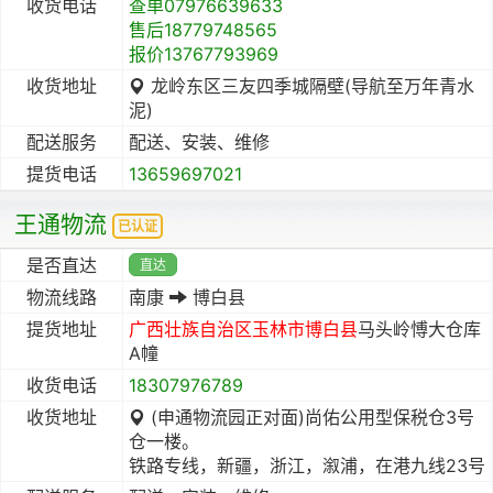
收货电话
查单07976639633
售后18779748565
报价13767793969
收货地址
龙岭东区三友四季城隔壁(导航至万年青水
泥)
配送服务
配送、安装、维修
提货电话
13659697021
王通物流
已认证
是否直达
直达
物流线路
南康
博白县
提货地址
广西壮族自治区
玉林市
博白县
马头岭愽大仓库
A幢
收货电话
18307976789
收货地址
(申通物流园正对面)尚佑公用型保税仓3号
仓一楼。
铁路专线，新疆，浙江，溆浦，在港九线23号