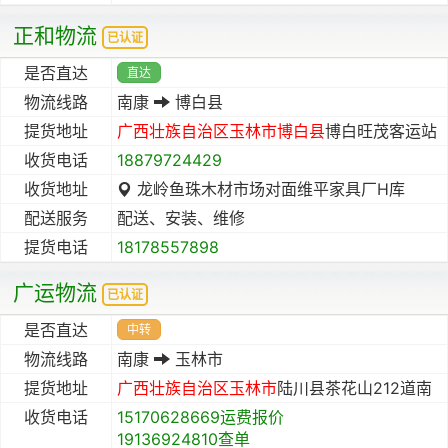
正和物流
已认证
是否直达
直达
物流线路
南康
博白县
提货地址
广西壮族自治区
玉林市
博白县
博白旺茂客运站
收货电话
18879724429
收货地址
龙岭鱼珠木材市场对面维平家具厂H库
配送服务
配送、安装、维修
提货电话
18178557898
广运物流
已认证
是否直达
中转
物流线路
南康
玉林市
提货地址
广西壮族自治区
玉林市
陆川县茶花山212道南
收货电话
15170628669运费报价
19136924810查单