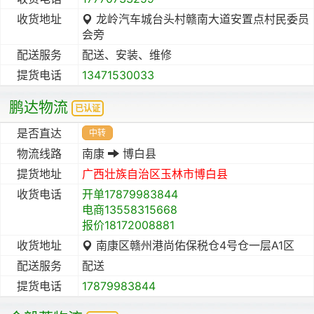
收货地址
龙岭汽车城台头村赣南大道安置点村民委员
会旁
配送服务
配送、安装、维修
提货电话
13471530033
鹏达物流
已认证
是否直达
中转
物流线路
南康
博白县
提货地址
广西壮族自治区
玉林市
博白县
收货电话
开单17879983844
电商13558315668
报价18172008881
收货地址
南康区赣州港尚佑保税仓4号仓一层A1区
配送服务
配送
提货电话
17879983844