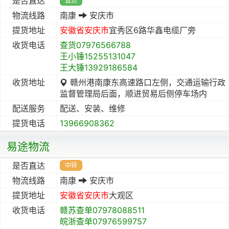
是否直达
直达
物流线路
南康
安庆市
提货地址
安徽省
安庆市
宜秀区6路华鑫电缆厂旁
收货电话
查货07976566788
王小锤15255131047
王大锤13929186584
收货地址
赣州港南康东高速路口左侧，交通运输行政
监督管理局后面，顺进贸易后侧停车场内
配送服务
配送、安装、维修
提货电话
13966908362
易途物流
是否直达
中转
物流线路
南康
安庆市
提货地址
安徽省
安庆市
大观区
收货电话
赣苏查单07978088511
皖浙查单07976599757