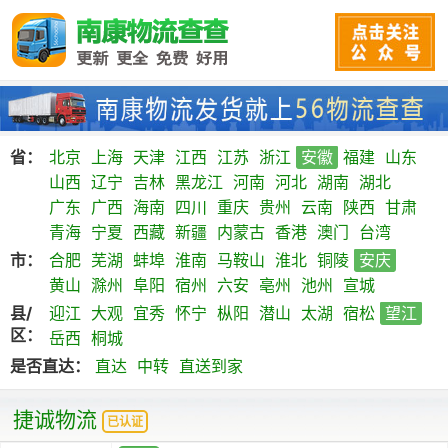
省：
北京
上海
天津
江西
江苏
浙江
安徽
福建
山东
山西
辽宁
吉林
黑龙江
河南
河北
湖南
湖北
广东
广西
海南
四川
重庆
贵州
云南
陕西
甘肃
青海
宁夏
西藏
新疆
内蒙古
香港
澳门
台湾
市：
合肥
芜湖
蚌埠
淮南
马鞍山
淮北
铜陵
安庆
黄山
滁州
阜阳
宿州
六安
亳州
池州
宣城
县/
迎江
大观
宜秀
怀宁
枞阳
潜山
太湖
宿松
望江
区：
岳西
桐城
是否直达：
直达
中转
直送到家
捷诚物流
已认证