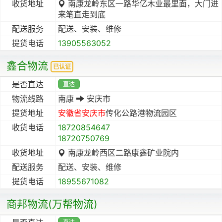
收货地址
南康龙岭东区一路华亿木业最里面，大门进
来笔直走到底
配送服务
配送、安装、维修
提货电话
13905563052
鑫合物流
已认证
是否直达
直达
物流线路
南康
安庆市
提货地址
安徽省
安庆市
传化公路港物流园区
收货电话
18720854647
18720750769
收货地址
南康龙岭西区二路康鑫矿业院内
配送服务
配送、安装、维修
提货电话
18955671082
商邦物流(万帮物流)