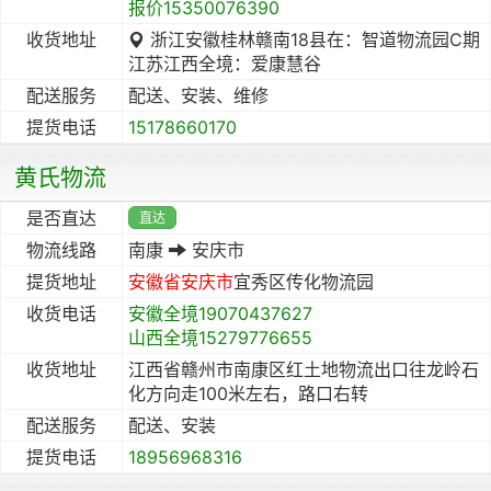
报价15350076390
收货地址
浙江安徽桂林赣南18县在：智道物流园C期
江苏江西全境：爱康慧谷
配送服务
配送、安装、维修
提货电话
15178660170
黄氏物流
是否直达
直达
物流线路
南康
安庆市
提货地址
安徽省
安庆市
宜秀区传化物流园
收货电话
安徽全境19070437627
山西全境15279776655
收货地址
江西省赣州市南康区红土地物流出口往龙岭石
化方向走100米左右，路口右转
配送服务
配送、安装
提货电话
18956968316