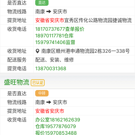
是否直达
直达
物流线路
南康
安庆市
提货地址
安徽省
安庆市
宜秀区传化公路物流园捷诚物流
收货电话
18170737677查单报价
18970117781仓库
15979741406监督
收货地址
南康区赣州港申通物流园2栋326一338号
配送服务
配送、安装、维修
提货电话
13870031368
盛旺物流
已认证
是否直达
中转
物流线路
南康
安庆市
提货地址
安徽省
安庆市
收货电话
办公室18162162639
仓库19577876079
报价15970853488