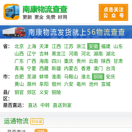
省：
北京
上海
天津
江西
江苏
浙江
安徽
福建
山东
山西
辽宁
吉林
黑龙江
河南
河北
湖南
湖北
广东
广西
海南
四川
重庆
贵州
云南
陕西
甘肃
青海
宁夏
西藏
新疆
内蒙古
香港
澳门
台湾
市：
合肥
芜湖
蚌埠
淮南
马鞍山
淮北
铜陵
安庆
黄山
滁州
阜阳
宿州
六安
亳州
池州
宣城
县/
铜官
郊区
义安
铜陵
区：
是否直达：
直达
中转
直送到家
运通物流
已认证
是否直达
中转