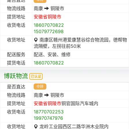
物流线路
南康
铜陵市
提货地址
安徽省
铜陵市
收货电话
18607070822
15079772698
收货地址
南康区赣州港爱康慧谷综合物流园，德帮物
流隔壁，左拐往前50米
配送服务
配送、安装、维修
提货电话
18607070822
博跃物流
已认证
是否直达
中转
物流线路
南康
铜陵市
提货地址
安徽省
铜陵市
铜官国际汽车城内
收货电话
18770702253
19970747976
收货地址
龙岭工业园西区二路华洲木业院内