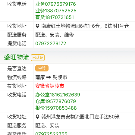
收货电话
业务07976679176
业务13870752525
查货18170721651
收货地址
南康红土地物流园6栋1-6仓，6栋附1号仓
配送服务
配送、安装、维修
提货电话
07972279172
盛旺物流
已认证
是否直达
中转
物流线路
南康
铜陵市
提货地址
安徽省
铜陵市
收货电话
办公室18162162639
仓库19577876079
报价15970853488
收货地址
赣州港龙泰安物流园北门左手边50米
配送服务
配送、安装
提货电话
07972522755