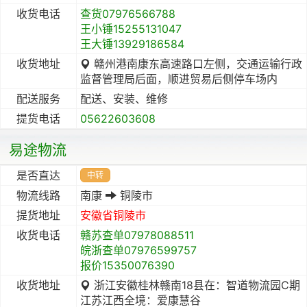
收货电话
查货07976566788
王小锤15255131047
王大锤13929186584
收货地址
赣州港南康东高速路口左侧，交通运输行政
监督管理局后面，顺进贸易后侧停车场内
配送服务
配送、安装、维修
提货电话
05622603608
易途物流
是否直达
中转
物流线路
南康
铜陵市
提货地址
安徽省
铜陵市
收货电话
赣苏查单07978088511
皖浙查单07976599757
报价15350076390
收货地址
浙江安徽桂林赣南18县在：智道物流园C期
江苏江西全境：爱康慧谷