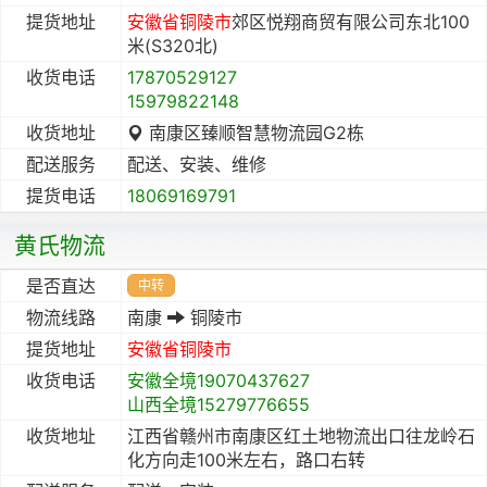
提货地址
安徽省
铜陵市
郊区悦翔商贸有限公司东北100
米(S320北)
收货电话
17870529127
15979822148
收货地址
南康区臻顺智慧物流园G2栋
配送服务
配送、安装、维修
提货电话
18069169791
黄氏物流
是否直达
中转
物流线路
南康
铜陵市
提货地址
安徽省
铜陵市
收货电话
安徽全境19070437627
山西全境15279776655
收货地址
江西省赣州市南康区红土地物流出口往龙岭石
化方向走100米左右，路口右转