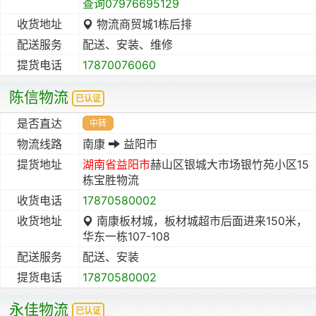
查询07976695129
收货地址
物流商贸城1栋后排
配送服务
配送、安装、维修
提货电话
17870076060
陈信物流
已认证
是否直达
中转
物流线路
南康
益阳市
提货地址
湖南省
益阳市
赫山区银城大市场银竹苑小区15
栋宝胜物流
收货电话
17870580002
收货地址
南康板材城，板材城超市后面进来150米，
华东一栋107-108
配送服务
配送、安装
提货电话
17870580002
永佳物流
已认证