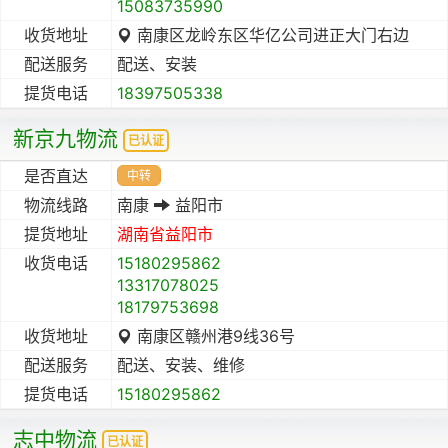
15083735990
收货地址
南康区龙岭东区华亿公司进正大门右边
配送服务
配送、安装
提货电话
18397505338
新京九物流
已认证
是否直达
中转
物流线路
南康
益阳市
提货地址
湖南省
益阳市
收货电话
15180295862
13317078025
18179753698
收货地址
南康区赣州港9线36号
配送服务
配送、安装、维修
提货电话
15180295862
志中物流
已认证