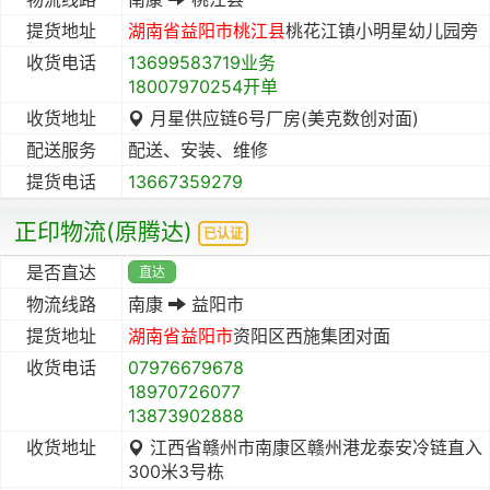
提货地址
湖南省
益阳市
桃江县
桃花江镇小明星幼儿园旁
收货电话
13699583719业务
18007970254开单
收货地址
月星供应链6号厂房(美克数创对面)
配送服务
配送、安装、维修
提货电话
13667359279
正印物流(原腾达)
已认证
是否直达
直达
物流线路
南康
益阳市
提货地址
湖南省
益阳市
资阳区西施集团对面
收货电话
07976679678
18970726077
13873902888
收货地址
江西省赣州市南康区赣州港龙泰安冷链直入
300米3号栋