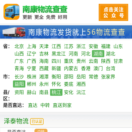
省：
北京
上海
天津
江西
江苏
浙江
安徽
福建
山东
山西
辽宁
吉林
黑龙江
河南
河北
湖南
湖北
广东
广西
海南
四川
重庆
贵州
云南
陕西
甘肃
青海
宁夏
西藏
新疆
内蒙古
香港
澳门
台湾
市：
长沙
株洲
湘潭
衡阳
邵阳
岳阳
常德
张家界
益阳
郴州
永州
怀化
娄底
湘西
县/
资阳
赫山
南县
桃江
安化
沅江
区：
是否直达：
直达
中转
直送到家
泽泰物流
已认证
是否直达
中转