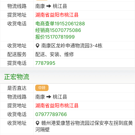
物流线路
南康
桃江县
提货地址
湖南省
益阳市
桃江县
收货电话
电商查单19152061288
经销商15070775086
报价15170781999
收货地址
南康区龙岭申通物流园3-4栋
配送服务
配送、安装、维修
提货电话
7787995
正宏物流
是否直达
中转
物流线路
南康
桃江县
提货地址
湖南省
益阳市
桃江县
收货电话
07977789766
收货地址
赣州港爱康慧谷物流园过保安亭左拐到底黄
河隔壁