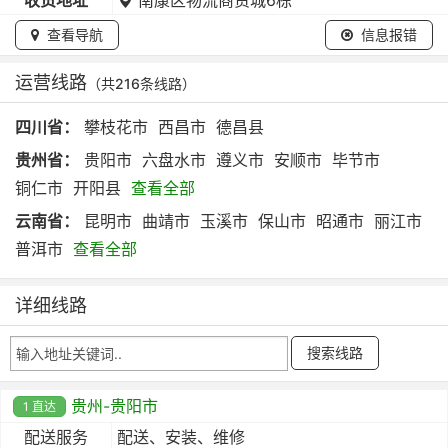
查看导航
信息报错
运营线路
（共216条线路）
四川省：
攀枝花市
西昌市
德昌县
贵州省：
贵阳市
六盘水市
遵义市
安顺市
毕节市
铜仁市
开阳县
查看全部
云南省：
昆明市
曲靖市
玉溪市
保山市
昭通市
丽江市
普洱市
查看全部
详细线路
贵州-贵阳市
1 直达
配送服务
配送、安装、维修