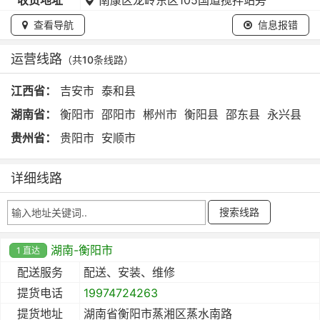
查看导航
信息报错
运营线路
（共10条线路）
江西省：
吉安市
泰和县
湖南省：
衡阳市
邵阳市
郴州市
衡阳县
邵东县
永兴县
贵州省：
贵阳市
安顺市
详细线路
湖南-衡阳市
1 直达
配送服务
配送、安装、维修
提货电话
19974724263
提货地址
湖南省衡阳市蒸湘区蒸水南路