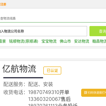
费注册
查物流线路
盛景
铭顺物流(原顺通)
宝宝物流
佛山市
安达物流
翰昌物
亿航物流
已认证
配送服务：配送、安装
收货电话：
19870749310开单
扫码快速拨打
13360320067售后
18970761113业务投诉