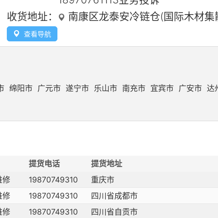
收货地址：
南康区龙泰安冷链仓(国际木材集散
查看导航
市
绵阳市
广元市
遂宁市
乐山市
南充市
宜宾市
广安市
达
提货电话
提货地址
维修
19870749310
重庆市
维修
19870749310
四川省成都市
维修
19870749310
四川省自贡市