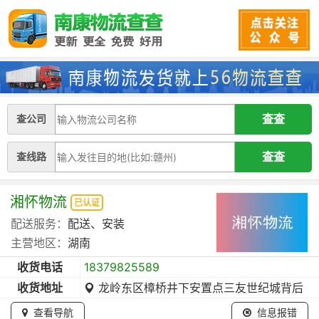
查公司
查线路
湘怀物流
已认证
配送服务：
配送、安装
主营地区：
湖南
收货电话
18379825589
收货地址
龙岭东区樟桥井下安置点三友世纪城背后
查看导航
信息报错