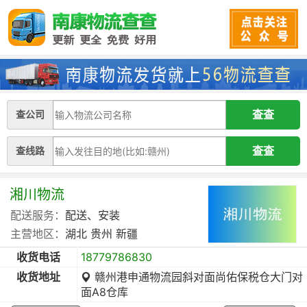
查公司
查线路
湘川物流
配送服务：
配送、安装
主营地区：
湖北
贵州
新疆
收货电话
18779786830
收货地址
赣州港申通物流园斜对面尚佑保税仓大门对
面A8仓库