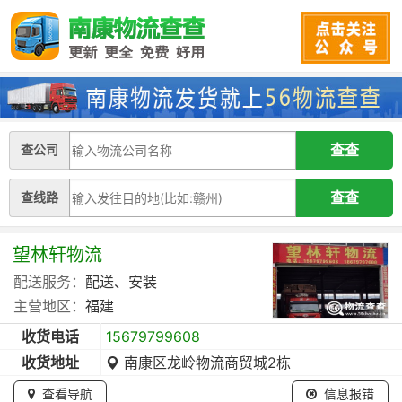
查公司
查线路
望林轩物流
配送服务：
配送、安装
主营地区：
福建
收货电话
15679799608
收货地址
南康区龙岭物流商贸城2栋
查看导航
信息报错