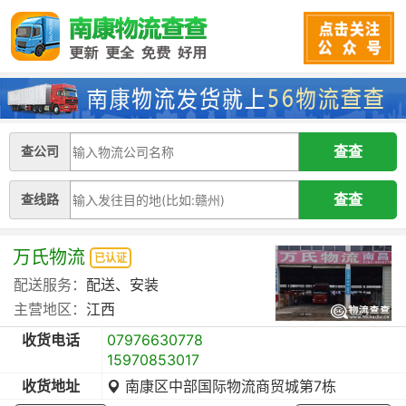
查公司
查线路
万氏物流
已认证
配送服务：
配送、安装
主营地区：
江西
收货电话
07976630778
15970853017
收货地址
南康区中部国际物流商贸城第7栋