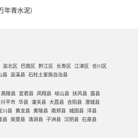
万年青水泥)
渝北区
巴南区
黔江区
长寿区
江津区
合川区
山县
巫溪县
石柱土家族自治县
高陵县
宜君县
凤翔县
岐山县
扶风县
眉县
兴平市
华县
潼关县
大荔县
合阳县
澄城县
宜川县
黄龙县
黄陵县
南郑县
城固县
洋县
佳县
吴堡县
清涧县
子洲县
汉阴县
石泉县