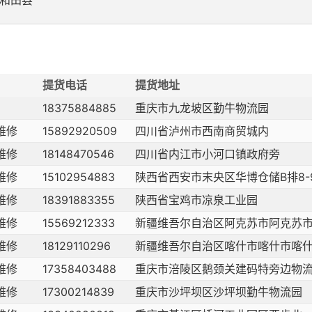
和田县
提货电话
提货地址
18375884885
重庆市九龙坡区勤牛物流园
维修
15892920509
四川省泸州市西南商贸城内
维修
18148470546
四川省内江市小河口镇政府旁
维修
15102954883
陕西省西安市末央区华博仓储B排8-
维修
18391883355
陕西省宝鸡市凉泉工业园
维修
15569212333
新疆维吾尔自治区阿克苏市阿克苏市阿
维修
18129110296
新疆维吾尔自治区喀什市喀什市喀
维修
17358403488
重庆市涪陵区鹅颈关建码特旁边物
维修
17300214839
重庆市沙坪坝区沙坪坝勤牛物流园