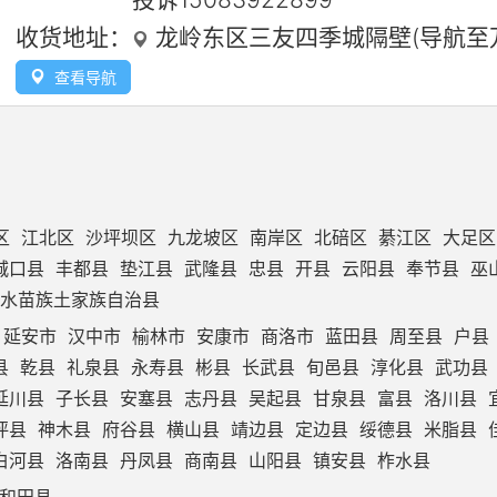
收货地址：
龙岭东区三友四季城隔壁(导航至
查看导航
区
江北区
沙坪坝区
九龙坡区
南岸区
北碚区
綦江区
大足区
城口县
丰都县
垫江县
武隆县
忠县
开县
云阳县
奉节县
巫
水苗族土家族自治县
延安市
汉中市
榆林市
安康市
商洛市
蓝田县
周至县
户县
县
乾县
礼泉县
永寿县
彬县
长武县
旬邑县
淳化县
武功县
延川县
子长县
安塞县
志丹县
吴起县
甘泉县
富县
洛川县
坪县
神木县
府谷县
横山县
靖边县
定边县
绥德县
米脂县
白河县
洛南县
丹凤县
商南县
山阳县
镇安县
柞水县