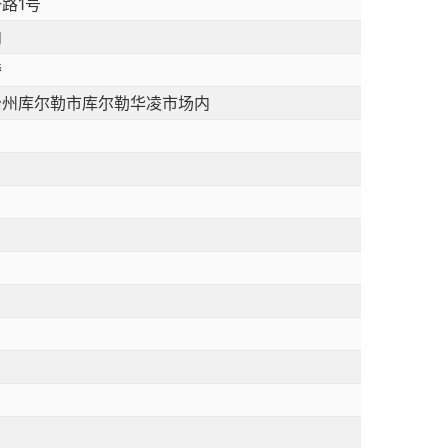
路1号
内
旁
治州库尔勒市库尔勒华凌市场内