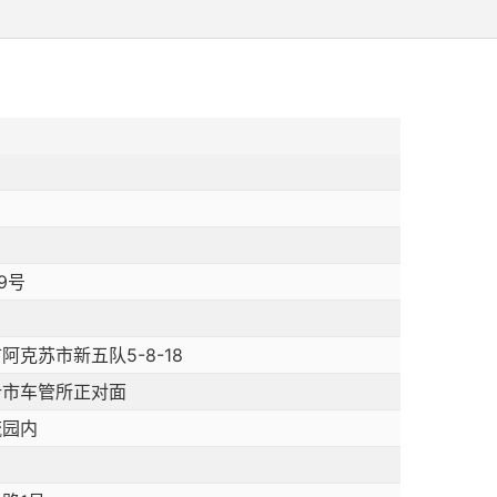
9号
克苏市新五队5-8-18
什市车管所正对面
流园内