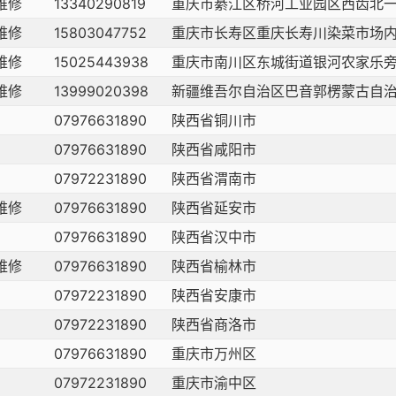
维修
13340290819
重庆市綦江区桥河工业园区西齿北一
维修
15803047752
重庆市长寿区重庆长寿川染菜市场
维修
15025443938
重庆市南川区东城街道银河农家乐
维修
13999020398
新疆维吾尔自治区巴音郭楞蒙古自
07976631890
陕西省铜川市
07976631890
陕西省咸阳市
07972231890
陕西省渭南市
维修
07976631890
陕西省延安市
07976631890
陕西省汉中市
维修
07976631890
陕西省榆林市
07972231890
陕西省安康市
07972231890
陕西省商洛市
07976631890
重庆市万州区
07972231890
重庆市渝中区