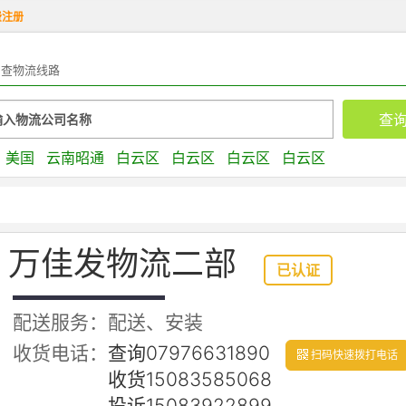
费注册
查物流线路
美国
云南昭通
白云区
白云区
白云区
白云区
万佳发物流二部
已认证
配送服务：配送、安装
收货电话：
查询07976631890
扫码快速拨打电话
收货15083585068
投诉15083922899