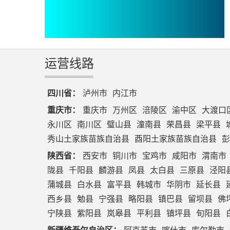
运营线路
四川省：
泸州市
内江市
重庆市：
重庆市
万州区
涪陵区
渝中区
大渡口
永川区
南川区
璧山县
潼南县
荣昌县
梁平县
秀山土家族苗族自治县
酉阳土家族苗族自治县
彭
陕西省：
西安市
铜川市
宝鸡市
咸阳市
渭南市
陇县
千阳县
麟游县
凤县
太白县
三原县
泾阳
蒲城县
白水县
富平县
韩城市
华阴市
延长县
西乡县
勉县
宁强县
略阳县
镇巴县
留坝县
佛
宁陕县
紫阳县
岚皋县
平利县
镇坪县
旬阳县