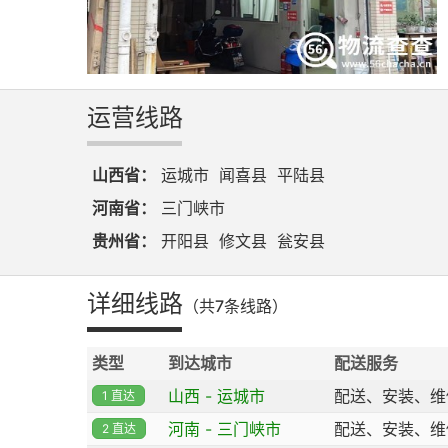
运营线路
山西省：
运城市
闻喜县
平陆县
河南省：
三门峡市
贵州省：
开阳县
修文县
瓮安县
详细线路
（共7条线路）
类型
到达城市
配送服务
山西 - 运城市
配送、安装、维
1 直达
河南 - 三门峡市
配送、安装、维
2 直达