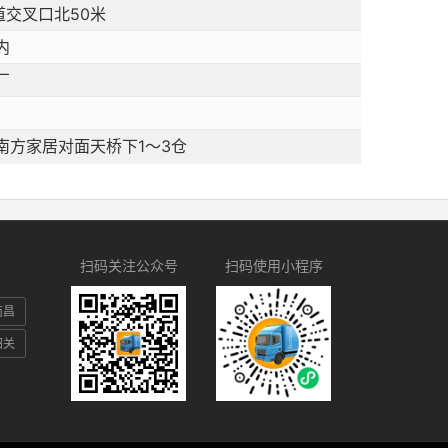
道交叉口北50米
内
厂
南方家居对面天桥下1～3仓
扫码关注公众号
扫码使用小程序
南昌
韶关