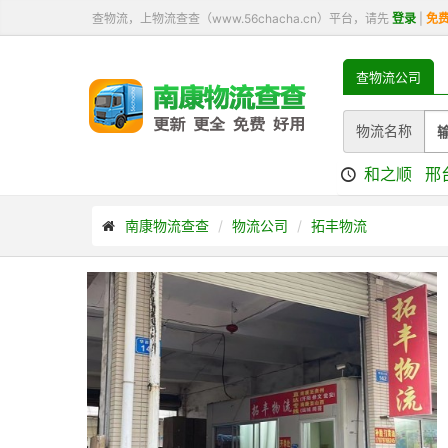
查物流，上物流查查（www.56chacha.cn）平台，请先
登录
|
免
查物流公司
物流名称
和之顺
邢
南康物流查查
物流公司
拓丰物流