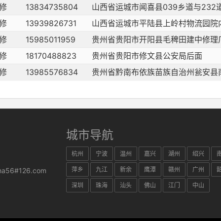
修
13834735804
山西省运城市闻喜县039乡道与232
修
13939826731
山西省运城市平陆县上岭村物流园院
修
15985011959
贵州省贵阳市开阳县毛稗田建中修理
修
18170488823
贵州省贵阳市修文县公安局后面
修
13985576834
贵州省黔南布依族苗族自治州瓮安县
城市导航
杭州
宁波
温州
嘉兴
湖州
绍兴
萍乡
九江
新余
鹰潭
赣州
广州
ha56#126.com
深圳
珠海
汕头
佛山
江门
中山