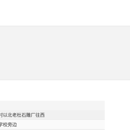
村以北老杜石雕厂往西
学校旁边