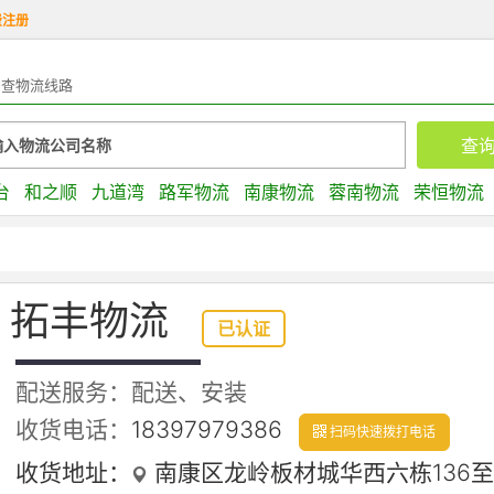
费注册
查物流线路
台
和之顺
九道湾
路军物流
南康物流
蓉南物流
荣恒物流
拓丰物流
已认证
配送服务：配送、安装
收货电话：
18397979386
扫码快速拨打电话
收货地址：
南康区龙岭板材城华西六栋136至