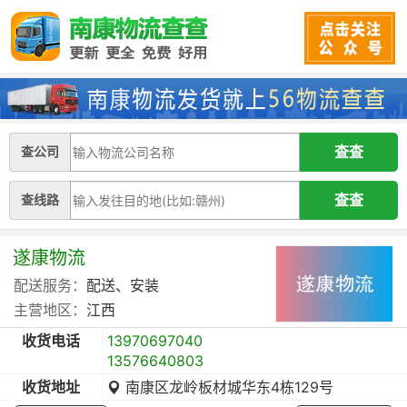
查公司
查线路
遂康物流
配送服务：
配送、安装
主营地区：
江西
收货电话
13970697040
13576640803
收货地址
南康区龙岭板材城华东4栋129号