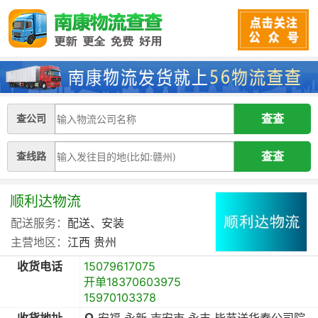
查公司
查线路
顺利达物流
配送服务：
配送、安装
主营地区：
江西
贵州
收货电话
15079617075
开单18370603975
15970103378
收货地址
安福 永新 吉安市 永丰 毕节送华春公司院