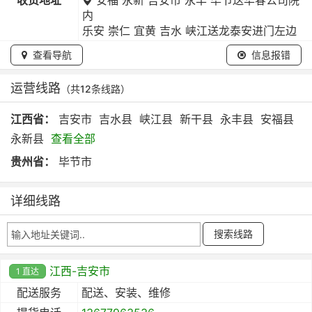
内
乐安 崇仁 宜黄 吉水 峡江送龙泰安进门左边
查看导航
信息报错
运营线路
（共12条线路）
江西省：
吉安市
吉水县
峡江县
新干县
永丰县
安福县
永新县
查看全部
贵州省：
毕节市
详细线路
江西-吉安市
1 直达
配送服务
配送、安装、维修