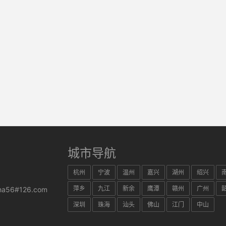
城市导航
杭州
宁波
温州
嘉兴
湖州
绍兴
萍乡
九江
新余
鹰潭
赣州
广州
ha56#126.com
深圳
珠海
汕头
佛山
江门
中山