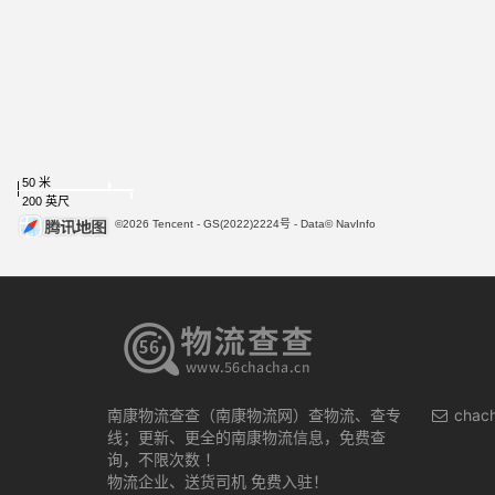
50 米
200 英尺
©2026 Tencent - GS(2022)2224号 - Data© NavInfo
南康物流查查（南康物流网）查物流、查专
chac
线；更新、更全的南康物流信息，免费查
询，不限次数 ！
物流企业、送货司机 免费入驻！