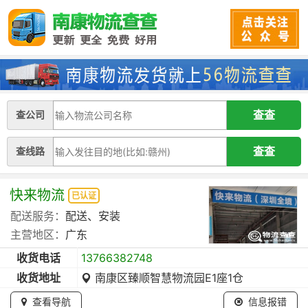
查公司
查线路
快来物流
已认证
配送服务：
配送、安装
主营地区：
广东
收货电话
13766382748
收货地址
南康区臻顺智慧物流园E1座1仓
查看导航
信息报错