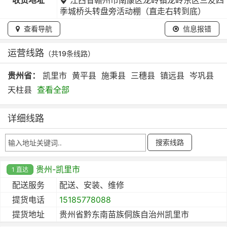
季城桥头转盘旁活动棚（直走右转到底）
查看导航
信息报错
运营线路
（共19条线路）
贵州省：
凯里市
黄平县
施秉县
三穗县
镇远县
岑巩县
天柱县
查看全部
详细线路
贵州-凯里市
1 直达
配送服务
配送、安装、维修
提货电话
15185778088
提货地址
贵州省黔东南苗族侗族自治州凯里市