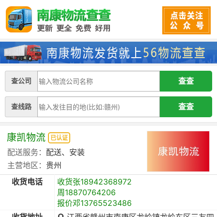
查公司
查线路
康凯物流
已认证
配送服务：
配送、安装
主营地区：
贵州
收货电话
收货张18942368972
周18870764206
报价邓13765523486
收货地址
江西省赣州市南康区龙岭镇龙岭东区三友四