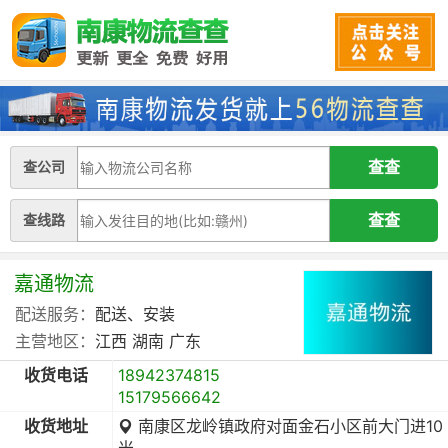
查公司
查线路
嘉通物流
配送服务：
配送、安装
主营地区：
江西
湖南
广东
收货电话
18942374815
15179566642
收货地址
南康区龙岭镇政府对面金石小区前大门进10
米