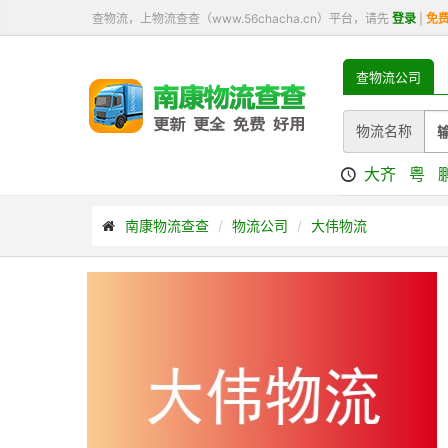
查物流，上物流查查（www.56chacha.cn）平台，请先
登录
|
免
查物流公司
物流名称
大齐
粤
南康物流查查
物流公司
大伟物流